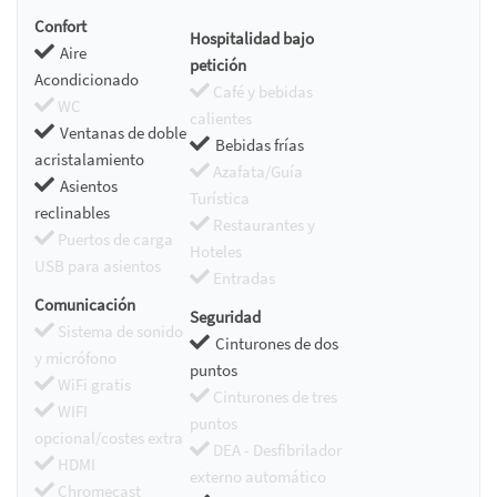
Confort
Hospitalidad bajo
Aire
petición
Acondicionado
Café y bebidas
WC
calientes
Ventanas de doble
Bebidas frías
acristalamiento
Azafata/Guía
Asientos
Turística
reclinables
Restaurantes y
Puertos de carga
Hoteles
USB para asientos
Entradas
Comunicación
Seguridad
Sistema de sonido
Cinturones de dos
y micrófono
puntos
WiFi gratis
Cinturones de tres
WIFI
puntos
opcional/costes extra
DEA - Desfibrilador
HDMI
externo automático
Chromecast