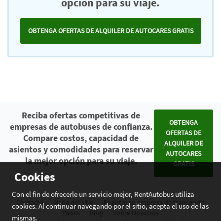
opción para su viaje.
OBTENGA OFERTAS DE ALQUILER DE AUTOCARES GRATIS
Reciba ofertas competitivas de
OBTENGA
empresas de autobuses de confianza.
OFERTAS DE
Compare costos, capacidad de
ALQUILER DE
asientos y comodidades para reservar
AUTOCARES
la mejor opción para su viaje.
GRATIS
Cookies
Con el fin de ofrecerle un servicio mejor, RentAutobus utiliza
Contacto
Mapa del sitio
Registre su empresa de transporte
cookies. Al continuar navegando por el sitio, acepta el uso de las
Países
Blog
Sobre Nosotros
mismas.