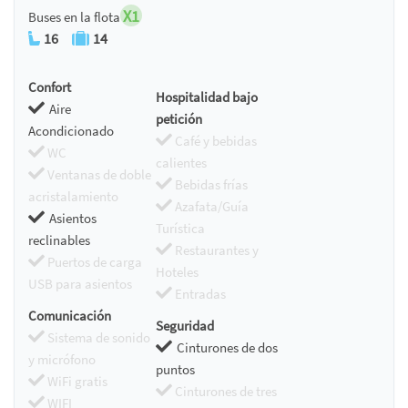
X1
Buses en la flota
16
14
Confort
Hospitalidad bajo
Aire
petición
Acondicionado
Café y bebidas
WC
calientes
Ventanas de doble
Bebidas frías
acristalamiento
Azafata/Guía
Asientos
Turística
reclinables
Restaurantes y
Puertos de carga
Hoteles
USB para asientos
Entradas
Comunicación
Seguridad
Sistema de sonido
Cinturones de dos
y micrófono
puntos
WiFi gratis
Cinturones de tres
WIFI