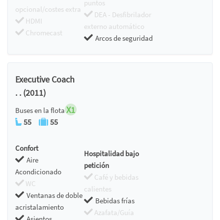
puntos
opcional/costes extra
DEA - Desfibrilador
HDMI
externo automático
Chromecast
Arcos de seguridad
Executive Coach
. . (2011)
X1
Buses en la flota
55
55
Confort
Hospitalidad bajo
Aire
petición
Acondicionado
Café y bebidas
WC
calientes
Ventanas de doble
Bebidas frías
acristalamiento
Azafata/Guía
Asientos