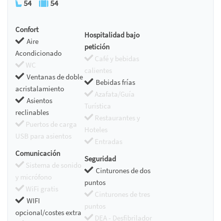
54
54
Confort
Hospitalidad bajo
Aire
petición
Acondicionado
Café y bebidas
WC
calientes
Ventanas de doble
Bebidas frías
acristalamiento
Azafata/Guía
Asientos
Turística
reclinables
Restaurantes y
Puertos de carga
Hoteles
USB para asientos
Entradas
Comunicación
Seguridad
Sistema de sonido
Cinturones de dos
y micrófono
puntos
WiFi gratis
Cinturones de tres
WIFI
puntos
opcional/costes extra
DEA - Desfibrilador