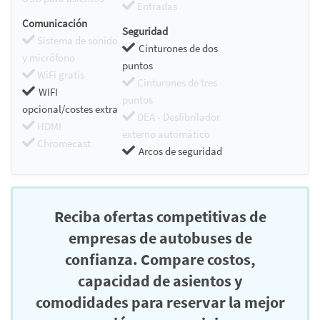
Entradas
Comunicación
Seguridad
Sistema de sonido
Cinturones de dos
y micrófono
puntos
WiFi gratis
Cinturones de tres
WIFI
puntos
opcional/costes extra
DEA - Desfibrilador
HDMI
externo automático
Chromecast
Arcos de seguridad
Reciba ofertas competitivas de
empresas de autobuses de
confianza. Compare costos,
capacidad de asientos y
comodidades para reservar la mejor