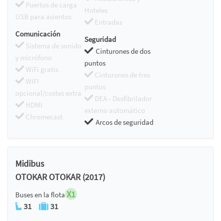
Puertos de carga
Hoteles
USB para asientos
Entradas
Comunicación
Seguridad
Sistema de sonido
Cinturones de dos
y micrófono
puntos
WiFi gratis
Cinturones de tres
WIFI
puntos
opcional/costes extra
DEA - Desfibrilador
HDMI
externo automático
Chromecast
Arcos de seguridad
Midibus
OTOKAR OTOKAR (2017)
X1
Buses en la flota
31
31