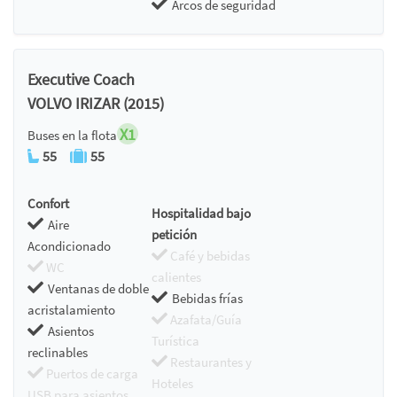
Arcos de seguridad
Executive Coach
VOLVO IRIZAR (2015)
X1
Buses en la flota
55
55
Confort
Hospitalidad bajo
Aire
petición
Acondicionado
Café y bebidas
WC
calientes
Ventanas de doble
Bebidas frías
acristalamiento
Azafata/Guía
Asientos
Turística
reclinables
Restaurantes y
Puertos de carga
Hoteles
USB para asientos