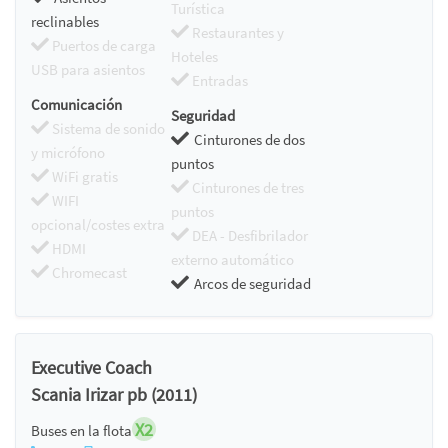
Turística
reclinables
Restaurantes y
Puertos de carga
Hoteles
USB para asientos
Entradas
Comunicación
Seguridad
Sistema de sonido
Cinturones de dos
y micrófono
puntos
WiFi gratis
Cinturones de tres
WIFI
puntos
opcional/costes extra
DEA - Desfibrilador
HDMI
externo automático
Chromecast
Arcos de seguridad
Executive Coach
Scania Irizar pb (2011)
X2
Buses en la flota