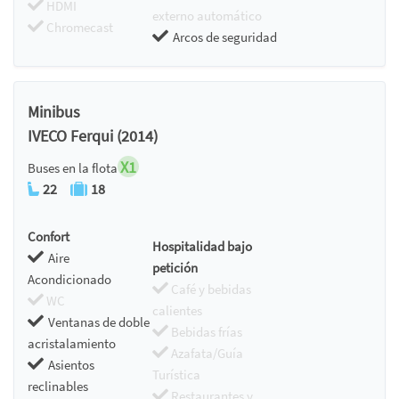
HDMI
externo automático
Chromecast
Arcos de seguridad
Minibus
IVECO Ferqui (2014)
X1
Buses en la flota
22
18
Confort
Hospitalidad bajo
Aire
petición
Acondicionado
Café y bebidas
WC
calientes
Ventanas de doble
Bebidas frías
acristalamiento
Azafata/Guía
Asientos
Turística
reclinables
Restaurantes y