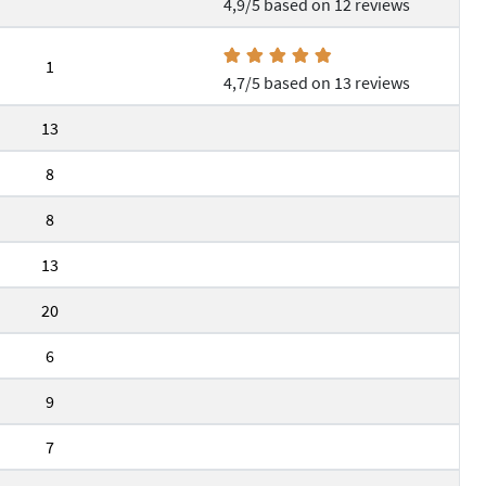
4,9/5 based on 12 reviews
1
4,7/5 based on 13 reviews
13
8
8
13
20
6
9
7