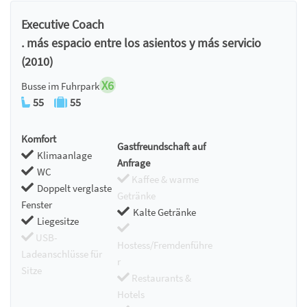
Executive Coach
. más espacio entre los asientos y más servicio
(2010)
X6
Busse im Fuhrpark
55
55
Komfort
Gastfreundschaft auf
Klimaanlage
Anfrage
WC
Kaffee & warme
Doppelt verglaste
Getränke
Fenster
Kalte Getränke
Liegesitze
USB-
Hostess/Fremdenführe
Ladeanschlüsse für
r
Sitze
Restaurants &
Hotels