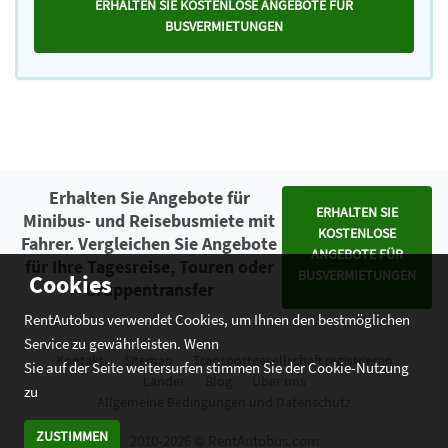
ERHALTEN SIE KOSTENLOSE ANGEBOTE FÜR
BUSVERMIETUNGEN
Erhalten Sie Angebote für
ERHALTEN SIE
Minibus- und Reisebusmiete mit
KOSTENLOSE
Fahrer. Vergleichen Sie Angebote
ANGEBOTE FÜR
für Ihre Tagesreise, Touren oder
BUSVERMIETUNGEN
Cookies
Gruppentransfer
RentAutobus verwendet Cookies, um Ihnen den bestmöglichen
Service zu gewährleisten. Wenn
Kontakt
Sitemap
Transportgesellschaft registrieren
Sie auf der Seite weitersurfen stimmen Sie der Cookie-Nutzung
Länder
Blog
Über uns
zu
Allgemeine Bedingungen und Datenschutz
ZUSTIMMEN
2010-2026 © RentAutobus.com