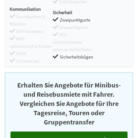
Eintrittskarten
Kommunikation
Sicherheit
Soundsystem &
Zweipunktgurte
Mikrofon
Dreipunktgurte
WIFI kostenlos
AED -
WIFI
automatisierter
optional/extra Kosten
externer Defibrillator
HDMI
Sicherheitsbögen
Chromecast
Erhalten Sie Angebote für Minibus-
und Reisebusmiete mit Fahrer.
Vergleichen Sie Angebote für Ihre
Tagesreise, Touren oder
Gruppentransfer