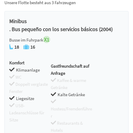
Unsere Flotte besteht aus 3 Fahrzeugen
Minibus
. Bus pequeño con los servicios básicos (2004)
X1
Busse im Fuhrpark
18
16
Komfort
Gastfreundschaft auf
Klimaanlage
Anfrage
WC
Kaffee & warme
Doppelt verglaste
Getränke
Fenster
Kalte Getränke
Liegesitze
USB-
Hostess/Fremdenführe
Ladeanschlüsse für
r
Sitze
Restaurants &
Hotels