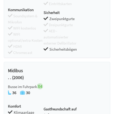
Eintrittskarten
Kommunikation
Sicherheit
Soundsystem &
Zweipunktgurte
Mikrofon
Dreipunktgurte
WIFI kostenlos
AED -
WIFI
automatisierter
optional/extra Kosten
externer Defibrillator
HDMI
Sicherheitsbögen
Chromecast
Midibus
. . (2006)
X4
Busse im Fuhrpark
36
30
Komfort
Gastfreundschaft auf
Klimaanlage