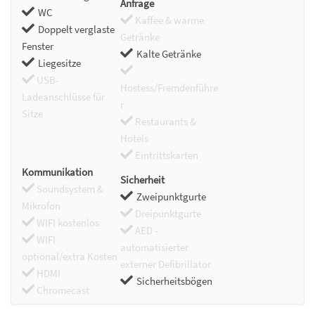
Anfrage
WC
Kaffee & warme
Doppelt verglaste
Getränke
Fenster
Kalte Getränke
Liegesitze
USB-
Hostess/Fremdenführe
Ladeanschlüsse für
r
Sitze
Restaurants &
Hotels
Eintrittskarten
Kommunikation
Sicherheit
Soundsystem &
Zweipunktgurte
Mikrofon
Dreipunktgurte
WIFI kostenlos
AED -
WIFI
automatisierter
optional/extra Kosten
externer Defibrillator
HDMI
Sicherheitsbögen
Chromecast