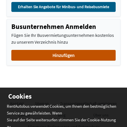
Erhalten Sie Angebote für Minibus- und Reisebusmiete
Busunternehmen Anmelden
Fügen Sie Ihr Busvermietungsunternehmen kostenlos
zu unserem Verzeichnis hinzu
Hinzufügen
Cookies
Kontakt
Sitemap
Transportgesellschaft registrieren
RentAutobus verwendet Cookies, um Ihnen den bestmöglichen
Service zu gewährleisten. Wenn
Länder
Blog
Über uns
Sie auf der Seite weitersurfen stimmen Sie der Cookie-Nutzung
zu
Allgemeine Bedingungen und Datenschutz