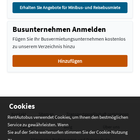
Erhalten Sie Angebote für Minibus- und Reisebusmiete
Busunternehmen Anmelden
Fügen Sie Ihr Busvermietungsunternehmen kostenlos
zu unserem Verzeichnis hinzu
Hinzufügen
Cookies
Kontakt
Sitemap
Transportgesellschaft registrieren
RentAutobus verwendet Cookies, um Ihnen den bestmöglichen
Service zu gewährleisten. Wenn
Länder
Blog
Über uns
Sie auf der Seite weitersurfen stimmen Sie der Cookie-Nutzung
zu
Allgemeine Bedingungen und Datenschutz