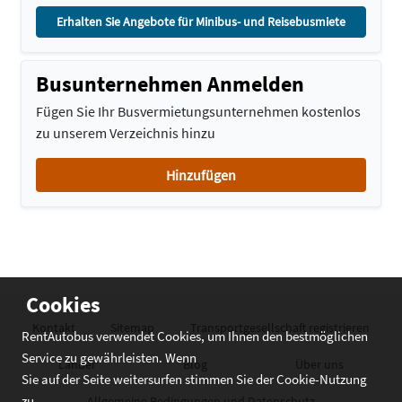
Erhalten Sie Angebote für Minibus- und Reisebusmiete
Busunternehmen Anmelden
Fügen Sie Ihr Busvermietungsunternehmen kostenlos
zu unserem Verzeichnis hinzu
Hinzufügen
Cookies
Kontakt
Sitemap
Transportgesellschaft registrieren
RentAutobus verwendet Cookies, um Ihnen den bestmöglichen
Service zu gewährleisten. Wenn
Länder
Blog
Über uns
Sie auf der Seite weitersurfen stimmen Sie der Cookie-Nutzung
zu
Allgemeine Bedingungen und Datenschutz