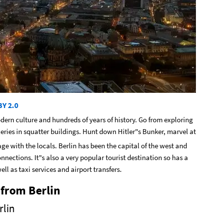
BY 2.0
modern culture and hundreds of years of history. Go from exploring
alleries in squatter buildings. Hunt down Hitler"s Bunker, marvel at
 with the locals. Berlin has been the capital of the west and
onnections. It"s also a very popular tourist destination so has a
ll as taxi services and airport transfers.
 from Berlin
rlin