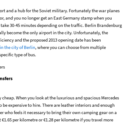
t and a hub for the Soviet military. Fortunately the war planes
dor, and you no longer get an East Germany stamp when you
ll take 30-45 minutes depending on the traffic. Berlin Brandenburg
lly become the only airport in the city. Unfortunately, the
fficiency and the proposed 2013 opening date has been
n the city of Berlin
, where you can choose from multiple
pecific type of bus.
nsfers
gly cheap. When you look at the luxurious and spacious Mercedes
 be expensive to hire. There are leather interiors and enough
er who feels it necessary to bring their own camping gear on a
st
€
1.65 per kilometre or
€1.28 per kilometre if you travel more