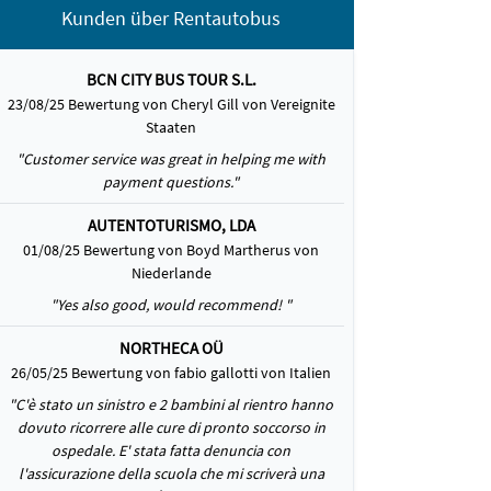
Kunden über Rentautobus
BCN CITY BUS TOUR S.L.
23/08/25 Bewertung von Cheryl Gill von Vereignite
Staaten
"Customer service was great in helping me with
payment questions."
AUTENTOTURISMO, LDA
01/08/25 Bewertung von Boyd Martherus von
Niederlande
"Yes also good, would recommend! "
NORTHECA OÜ
26/05/25 Bewertung von fabio gallotti von Italien
"C'è stato un sinistro e 2 bambini al rientro hanno
dovuto ricorrere alle cure di pronto soccorso in
ospedale. E' stata fatta denuncia con
l'assicurazione della scuola che mi scriverà una