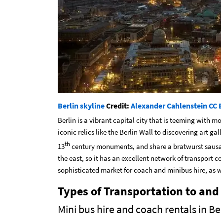
Berlin skyline
Credit:
Alexander Cahlenstein
CC 
Berlin is a vibrant capital city that is teeming with 
iconic relics like the Berlin Wall to discovering art g
th
13
century monuments, and share a bratwurst sausage
the east, so it has an excellent network of transport c
sophisticated market for coach and minibus hire, as we
Types of Transportation to and
Mini bus hire and coach rentals in Be