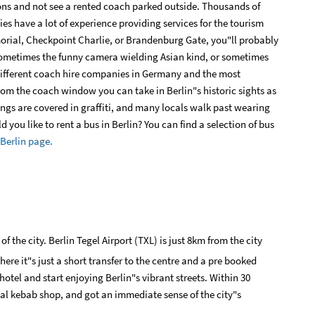
ctions and not see a rented coach parked outside. Thousands of
es have a lot of experience providing services for the tourism
orial, Checkpoint Charlie, or Brandenburg Gate, you"ll probably
 Sometimes the funny camera wielding Asian kind, or sometimes
ifferent coach hire companies in Germany and the most
rom the coach window you can take in Berlin"s historic sights as
ings are covered in graffiti, and many locals walk past wearing
 you like to rent a bus in Berlin?
You can find a selection of bus
 Berlin page.
f the city. Berlin Tegel Airport (TXL) is just 8km from the city
ere it"s just a short transfer to the centre and a pre booked
hotel and start enjoying Berlin"s vibrant streets. Within 30
al kebab shop, and got an immediate sense of the city"s