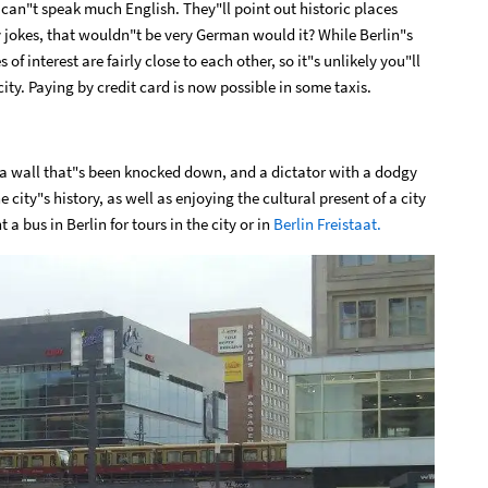
ey can"t speak much English. They"ll point out historic places
 jokes, that wouldn"t be very German would it? While Berlin"s
f interest are fairly close to each other, so it"s unlikely you"ll
ity. Paying by credit card is now possible in some taxis.
, a wall that"s been knocked down, and a dictator with a dodgy
 city"s history, as well as enjoying the cultural present of a city
 a bus in Berlin for tours in the city or in
Berlin Freistaat.