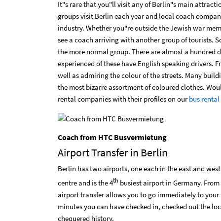
It"s rare that you"ll visit any of Berlin"s main attra
groups visit Berlin each year and local coach compani
industry. Whether you"re outside the Jewish war mem
see a coach arriving with another group of tourists.
the more normal group. There are almost a hundred d
experienced of these have English speaking drivers. F
well as admiring the colour of the streets. Many build
the most bizarre assortment of coloured clothes.
Would
rental companies with their profiles on our
bus rental
Coach from HTC Busvermietung
Airport Transfer in Berlin
Berlin has two airports, one each in the east and west o
th
centre and is the 4
busiest airport in Germany. From h
airport transfer allows you to go immediately to your 
minutes you can have checked in, checked out the loc
chequered history.