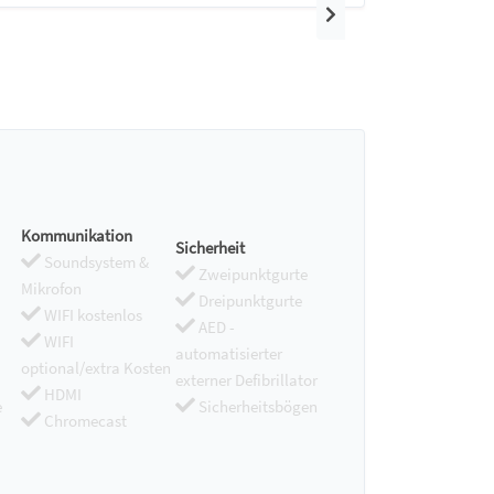
Nächster
Kommunikation
Sicherheit
Soundsystem &
Zweipunktgurte
Mikrofon
Dreipunktgurte
WIFI kostenlos
AED -
WIFI
automatisierter
optional/extra Kosten
externer Defibrillator
HDMI
e
Sicherheitsbögen
Chromecast