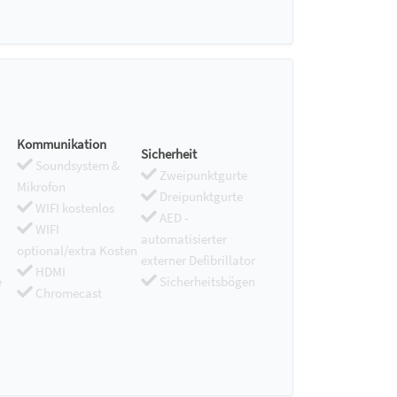
Kommunikation
Sicherheit
Soundsystem &
Zweipunktgurte
Mikrofon
Dreipunktgurte
WIFI kostenlos
AED -
WIFI
automatisierter
optional/extra Kosten
externer Defibrillator
HDMI
e
Sicherheitsbögen
Chromecast