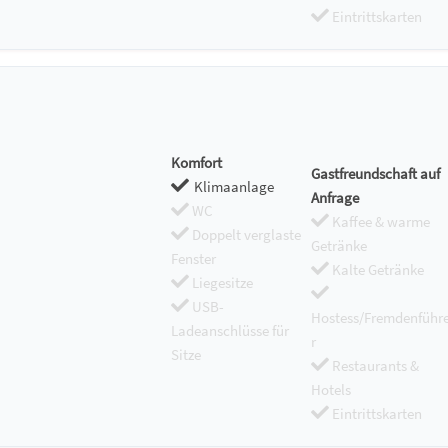
Eintrittskarten
Komfort
Gastfreundschaft auf
Klimaanlage
Anfrage
WC
Kaffee & warme
Doppelt verglaste
Getränke
Fenster
Kalte Getränke
Liegesitze
USB-
Hostess/Fremdenführ
Ladeanschlüsse für
r
Sitze
Restaurants &
Hotels
Eintrittskarten