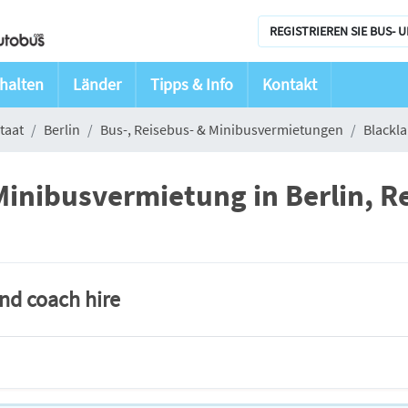
REGISTRIEREN SIE BUS- 
halten
Länder
Tipps & Info
Kontakt
staat
Berlin
Bus-, Reisebus- & Minibusvermietungen
Blackl
Minibusvermietung in Berlin, R
and coach hire