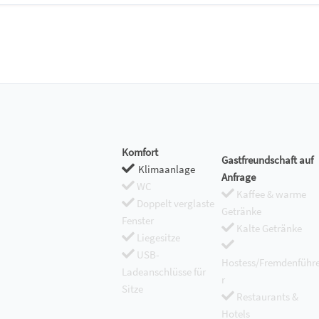
Komfort
Gastfreundschaft auf
Klimaanlage
Anfrage
WC
Kaffee & warme
Doppelt verglaste
Getränke
Fenster
Kalte Getränke
Liegesitze
USB-
Hostess/Fremdenführ
Ladeanschlüsse für
r
Sitze
Restaurants &
Hotels