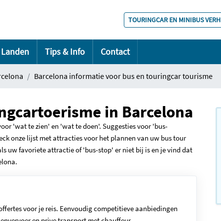
TOURINGCAR EN MINIBUS VER
Landen
Tips & Info
Contact
rcelona
Barcelona informatie voor bus en touringcar tourisme
ingcartoerisme in Barcelona
or 'wat te zien' en 'wat te doen'. Suggesties voor 'bus-
eck onze lijst met attracties voor het plannen van uw bus tour
 uw favoriete attractie of 'bus-stop' er niet bij is en je vind dat
elona.
offertes voor je reis. Eenvoudig competitieve aanbiedingen
envervoer en prive transport met chauffeur.