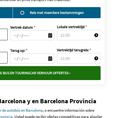
Reis met meerdere bestemmingen
Lokale vertrektijd
*
Vertrek datum
*
Vertrektijd terugreis:
*
Terug op:
*
G BUS EN TOURINGCAR VERHUUR OFFERTES ›
 Barcelona y en Barcelona Provincia
ler de autobús en Barcelona
, o encuentre información sobre
rovincia
. Usted puede recibir ofertas competitivas para alquiler