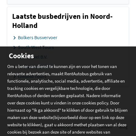
Laatste busbedrijven in Noord-
Holland
Bolkers Busvervoer
South West Tours
Cookies
BCS Travel B.V.
Om u beter van dienst te kunnen zijn en voor het tonen van
Taxi Goverde B.V.
relevante advertenties, maakt RentAutobus gebruik van
IJmond Tours
functionele, analytische, social media, advertentie, affiliate en
tracking cookies en vergelijkbare technologie, die door
RentAutobus of derden worden geplaatst. Nadere informatie
over deze cookies kunt u vinden in onze cookies policy. Door
hiernaast op "Ik ga akkoord" te klikken of door gebruik te blijven
maken van deze website(bijvoorbeeld door op een link op deze
website te klikken), gaat u akkoord methet plaatsen van al deze
Contact
Sitemap
Busbedrijf aanmelden
Landen
Blog
cookies bij bezoek aan deze site of andere websites van