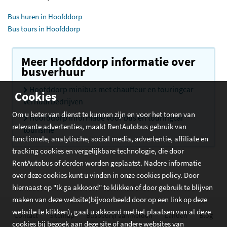
Bus huren in Hoofddorp
Bus tours in Hoofddorp
Meer Hoofddorp informatie over
busverhuur
Hoofddorp minibus met chauffeur en touringcar
Cookies
verhuurbedrijven
Om u beter van dienst te kunnen zijn en voor het tonen van
Hoofddorp informatie voor bus en touringcar
relevante advertenties, maakt RentAutobus gebruik van
tourisme
functionele, analytische, social media, advertentie, affiliate en
tracking cookies en vergelijkbare technologie, die door
RentAutobus of derden worden geplaatst. Nadere informatie
over deze cookies kunt u vinden in onze cookies policy. Door
hiernaast op "Ik ga akkoord" te klikken of door gebruik te blijven
maken van deze website(bijvoorbeeld door op een link op deze
website te klikken), gaat u akkoord methet plaatsen van al deze
Contact
Sitemap
Busbedrijf aanmelden
Landen
Blog
cookies bij bezoek aan deze site of andere websites van