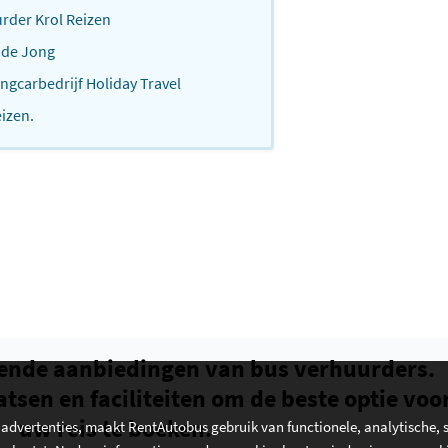
urder Krol Reizen
 de Jong
ngcarbedrijf Holiday Travel
izen.
ende aanbiedingen van bus verhuurders.
atsen en faciliteiten om de beste optie voo
uw reis te boeken.
 advertenties, maakt RentAutobus gebruik van functionele, analytische, so