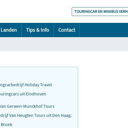
TOURINGCAR EN MINIBUS VER
Landen
Tips & Info
Contact
ngcarbedrijf Holiday Travel
ouringcars uit Eindhoven
n Van Gerwen-Munckhof Tours
rijf Van Heugten Tours uit Den Haag.
n Broek