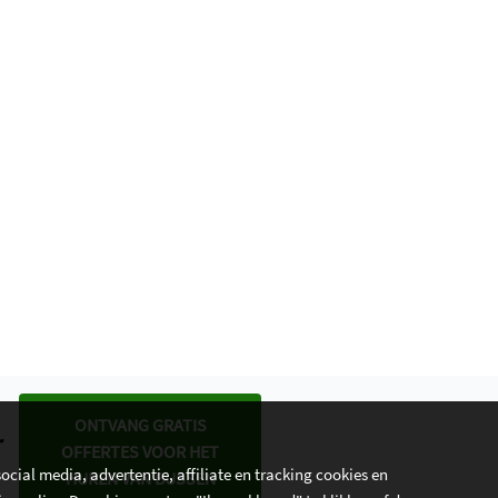
ONTVANG GRATIS
r
OFFERTES VOOR HET
cial media, advertentie, affiliate en tracking cookies en
HUREN VAN BUSSEN