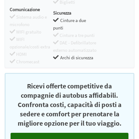
Biglietti
Comunicazione
Sicurezza
Sistema audio e
Cinture a due
microfono
punti
WIFI gratuito
Cinture a tre punti
WIFI
DAE - Defibrillatore
opzionale/costi extra
esterno automatizzato
HDMI
Archi di sicurezza
Chromecast
Ricevi offerte competitive da
compagnie di autobus affidabili.
Confronta costi, capacità di posti a
sedere e comfort per prenotare la
migliore opzione per il tuo viaggio.