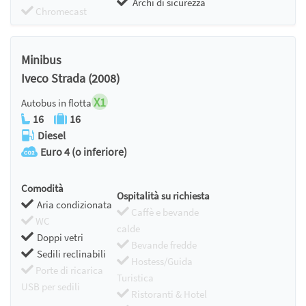
Archi di sicurezza
Chromecast
Minibus
Iveco Strada (2008)
X1
Autobus in flotta
16
16
Diesel
Euro 4 (o inferiore)
Comodità
Ospitalità su richiesta
Aria condizionata
Caffè e bevande
WC
calde
Doppi vetri
Bevande fredde
Sedili reclinabili
Hostess/Guida
Porte di ricarica
Turistica
USB per sedili
Ristoranti & Hotel