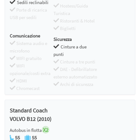
Sedili reclinabili
Hostess/Guida
Porte di ricarica
Turistica
USB per sedili
Ristoranti & Hotel
Biglietti
Comunicazione
Sicurezza
Sistema audio e
Cinture a due
microfono
punti
WIFI gratuito
Cinture a tre punti
WIFI
DAE - Defibrillatore
opzionale/costi extra
esterno automatizzato
HDMI
Archi di sicurezza
Chromecast
Standard Coach
VOLVO B12 (2010)
X2
Autobus in flotta
55
55