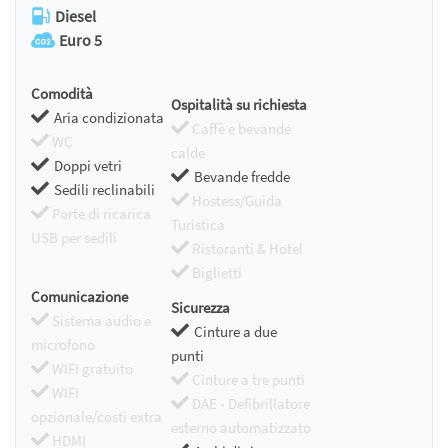
Diesel
Euro 5
Comodità
Ospitalità su richiesta
Aria condizionata
Caffè e bevande
WC
calde
Doppi vetri
Bevande fredde
Sedili reclinabili
Hostess/Guida
Porte di ricarica
Turistica
USB per sedili
Ristoranti & Hotel
Biglietti
Comunicazione
Sicurezza
Sistema audio e
Cinture a due
microfono
punti
WIFI gratuito
Cinture a tre punti
WIFI
DAE - Defibrillatore
opzionale/costi extra
esterno automatizzato
HDMI