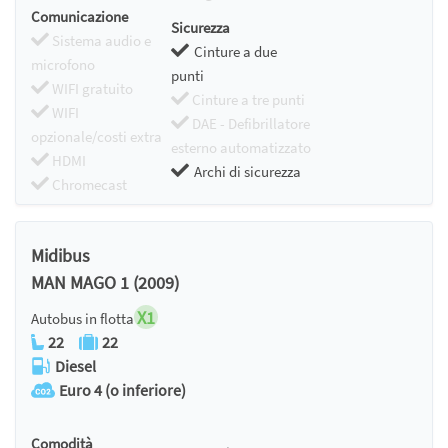
Comunicazione
Sicurezza
Sistema audio e
Cinture a due
microfono
punti
WIFI gratuito
Cinture a tre punti
WIFI
DAE - Defibrillatore
opzionale/costi extra
esterno automatizzato
HDMI
Archi di sicurezza
Chromecast
Midibus
MAN MAGO 1 (2009)
X1
Autobus in flotta
22
22
Diesel
Euro 4 (o inferiore)
Comodità