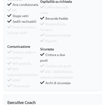
Ospitalità su richiesta
Aria condizionata
Caffè e bevande
WC
calde
Doppi vetri
Bevande fredde
Sedili reclinabili
Hostess/Guida
Porte di ricarica
Turistica
USB per sedili
Ristoranti & Hotel
Biglietti
Comunicazione
Sicurezza
Sistema audio e
Cinture a due
microfono
punti
WIFI gratuito
Cinture a tre punti
WIFI
DAE - Defibrillatore
opzionale/costi extra
esterno automatizzato
HDMI
Archi di sicurezza
Chromecast
Executive Coach