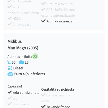
WIFI gratuito
Cinture a tre punti
WIFI
DAE - Defibrillatore
opzionale/costi extra
esterno automatizzato
HDMI
Archi di sicurezza
Chromecast
Midibus
Man Mago (2005)
X2
Autobus in flotta
30
25
Diesel
Euro 4 (o inferiore)
Comodità
Ospitalità su richiesta
Aria condizionata
Caffè e bevande
WC
calde
Doppi vetri
Bevande fredde