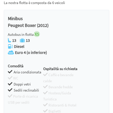
La nostra flotta è composta da 6 veicoli
Minibus
Peugeot Boxer (2012)
X5
Autobus in flotta
13
13
Diesel
Euro 4 (o inferiore)
Comodità
Ospitalità su richiesta
Aria condizionata
Caffè e bevande
WC
calde
Doppi vetri
Bevande fredde
Sedili reclinabili
Hostess/Guida
Porte di ricarica
Turistica
USB per sedili
Ristoranti & Hotel
Biglietti