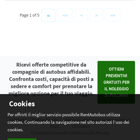
<<
<
>
>>
Page 1 of 5
Ricevi offerte competitive da
OTTIENI
compagnie di autobus affidabili.
PREVENTIVI
Confronta costi, capacità di posti a
GRATUITI PER
sedere e comfort per prenotare la
IL NOLEGGIO
migliore opzione per il tuo viaggio.
DI PULLMAN
Cookies
Per offrirti il miglior servizio possibile RentAutobus utilizza
Contatti
Mappa del sito
Aggiungi azienda noleggio pullman
cookies. Continuando la navigazione nel sito autorizzi l’uso dei
Paesi
Chi siamo
cookies.
Condizioni Generali e Politica sulla Privacy