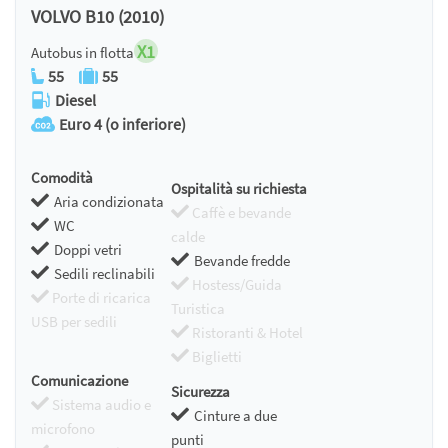
VOLVO B10 (2010)
X1
Autobus in flotta
55
55
Diesel
Euro 4 (o inferiore)
Comodità
Ospitalità su richiesta
Aria condizionata
Caffè e bevande
WC
calde
Doppi vetri
Bevande fredde
Sedili reclinabili
Hostess/Guida
Porte di ricarica
Turistica
USB per sedili
Ristoranti & Hotel
Biglietti
Comunicazione
Sicurezza
Sistema audio e
Cinture a due
microfono
punti