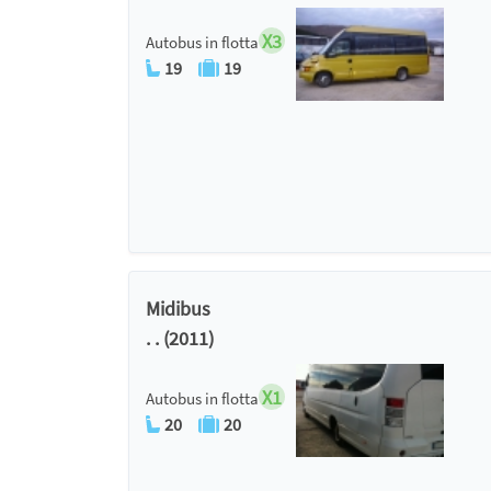
X3
Autobus in flotta
19
19
Midibus
. . (2011)
X1
Autobus in flotta
20
20