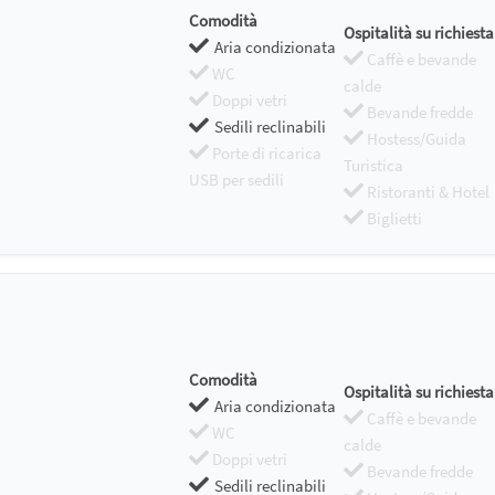
Comodità
Ospitalità su richiesta
Aria condizionata
Caffè e bevande
WC
calde
Doppi vetri
Bevande fredde
Sedili reclinabili
Hostess/Guida
Porte di ricarica
Turistica
USB per sedili
Ristoranti & Hotel
Biglietti
Comodità
Ospitalità su richiesta
Aria condizionata
Caffè e bevande
WC
calde
Doppi vetri
Bevande fredde
Sedili reclinabili