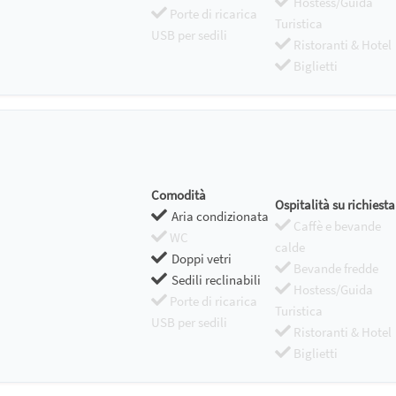
Hostess/Guida
Porte di ricarica
Turistica
USB per sedili
Ristoranti & Hotel
Biglietti
Comodità
Ospitalità su richiesta
Aria condizionata
Caffè e bevande
WC
calde
Doppi vetri
Bevande fredde
Sedili reclinabili
Hostess/Guida
Porte di ricarica
Turistica
USB per sedili
Ristoranti & Hotel
Biglietti