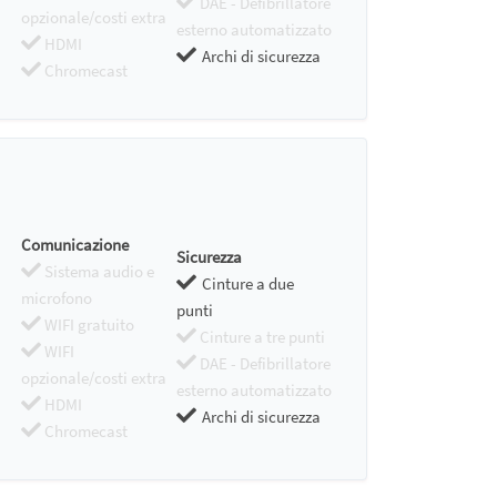
DAE - Defibrillatore
opzionale/costi extra
esterno automatizzato
HDMI
Archi di sicurezza
Chromecast
Comunicazione
Sicurezza
Sistema audio e
Cinture a due
microfono
punti
WIFI gratuito
Cinture a tre punti
WIFI
DAE - Defibrillatore
opzionale/costi extra
esterno automatizzato
HDMI
Archi di sicurezza
Chromecast