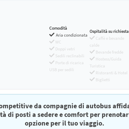
Comodità
Ospitalità su richiesta
Aria condizionata
Caffè e bevande
WC
calde
Doppi vetri
Bevande fredde
Sedili reclinabili
Hostess/Guida
Porte di ricarica
Turistica
USB per sedili
Ristoranti & Hotel
Biglietti
competitive da compagnie di autobus affid
ità di posti a sedere e comfort per prenotar
opzione per il tuo viaggio.