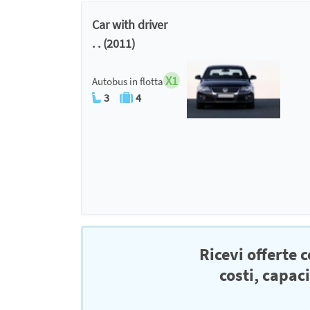
Car with driver
. . (2011)
X1
Autobus in flotta
3
4
Ricevi offerte 
costi, capac