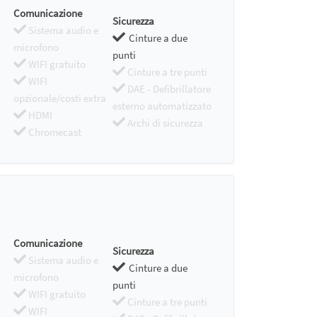
Comunicazione
Sicurezza
Sistema audio e
Cinture a due
microfono
punti
WIFI gratuito
Cinture a tre punti
WIFI
DAE - Defibrillatore
opzionale/costi extra
esterno automatizzato
HDMI
Archi di sicurezza
Chromecast
Comunicazione
Sicurezza
Sistema audio e
Cinture a due
microfono
punti
WIFI gratuito
Cinture a tre punti
WIFI