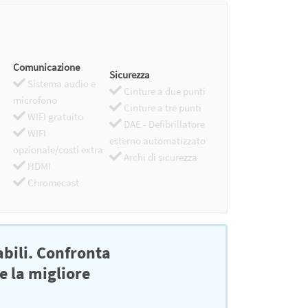
Comunicazione
Sicurezza
Sistema audio e
Cinture a due punti
microfono
Cinture a tre punti
WIFI gratuito
DAE - Defibrillatore
WIFI
esterno automatizzato
opzionale/costi extra
Archi di sicurezza
HDMI
Chromecast
abili. Confronta
e la migliore