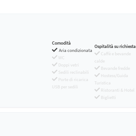
Comodità
Ospitalità su richiesta
Aria condizionata
Caffè e bevande
WC
calde
Doppi vetri
Bevande fredde
Sedili reclinabili
Hostess/Guida
Porte di ricarica
Turistica
USB per sedili
Ristoranti & Hotel
Biglietti