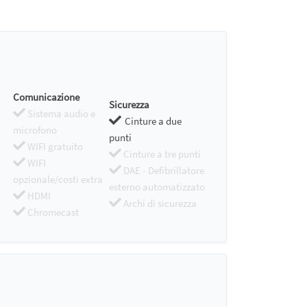
Comunicazione
Sicurezza
Sistema audio e
Cinture a due
microfono
punti
WIFI gratuito
Cinture a tre punti
WIFI
DAE - Defibrillatore
opzionale/costi extra
esterno automatizzato
HDMI
Archi di sicurezza
Chromecast