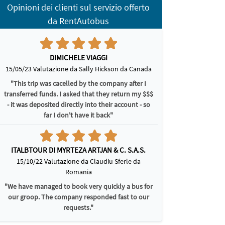
Opinioni dei clienti sul servizio offerto
da RentAutobus
DIMICHELE VIAGGI
15/05/23 Valutazione da Sally Hickson da Canada
"This trip was cacelled by the company after I
transferred funds. I asked that they return my $$$
- it was deposited directly into their account - so
far I don't have it back"
ITALBTOUR DI MYRTEZA ARTJAN & C. S.A.S.
15/10/22 Valutazione da Claudiu Sferle da
Romania
"We have managed to book very quickly a bus for
our groop. The company responded fast to our
requests."