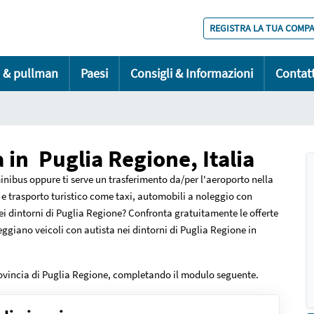
REGISTRA LA TUA COMP
s & pullman
Paesi
Consigli & Informazioni
Contatt
 in Puglia Regione, Italia
nibus oppure ti serve un trasferimento da/per l'aeroporto nella
o e trasporto turistico come taxi, automobili a noleggio con
ei dintorni di Puglia Regione? Confronta gratuitamente le offerte
eggiano veicoli con autista nei dintorni di Puglia Regione in
a provincia di Puglia Regione, completando il modulo seguente.