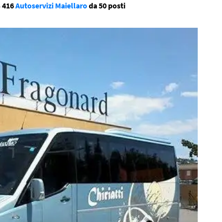
S 416
Autoservizi Maiellaro
da 50 posti