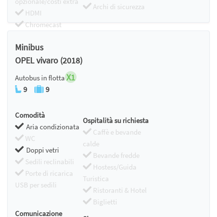
opzionale/costi extra
Archi di sicurezza
HDMI
Chromecast
Minibus
OPEL vivaro (2018)
X1
Autobus in flotta
9
9
Comodità
Ospitalità su richiesta
Aria condizionata
Caffè e bevande
WC
calde
Doppi vetri
Bevande fredde
Sedili reclinabili
Hostess/Guida
Porte di ricarica
Turistica
USB per sedili
Ristoranti & Hotel
Biglietti
Comunicazione