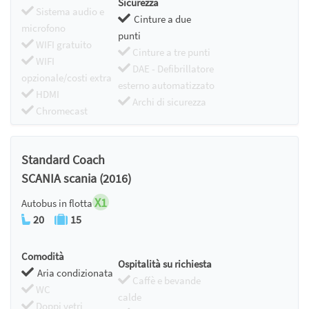
Sicurezza
Sistema audio e
Cinture a due
microfono
punti
WIFI gratuito
Cinture a tre punti
WIFI
DAE - Defibrillatore
opzionale/costi extra
esterno automatizzato
HDMI
Archi di sicurezza
Chromecast
Standard Coach
SCANIA scania (2016)
X1
Autobus in flotta
20
15
Comodità
Ospitalità su richiesta
Aria condizionata
Caffè e bevande
WC
calde
Doppi vetri