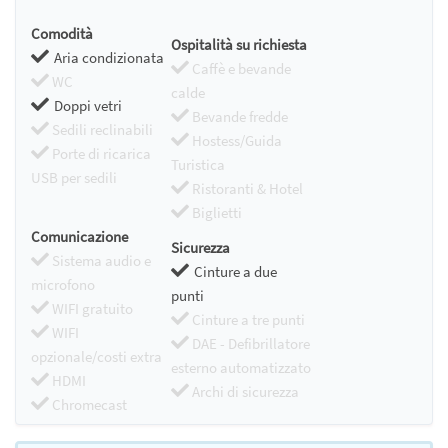
Comodità
Ospitalità su richiesta
Aria condizionata
Caffè e bevande
WC
calde
Doppi vetri
Bevande fredde
Sedili reclinabili
Hostess/Guida
Porte di ricarica
Turistica
USB per sedili
Ristoranti & Hotel
Biglietti
Comunicazione
Sicurezza
Sistema audio e
Cinture a due
microfono
punti
WIFI gratuito
Cinture a tre punti
WIFI
DAE - Defibrillatore
opzionale/costi extra
esterno automatizzato
HDMI
Archi di sicurezza
Chromecast