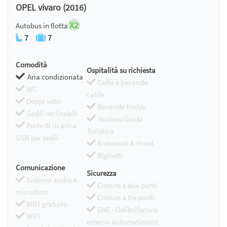
OPEL vivaro (2016)
X2
Autobus in flotta
7
7
Comodità
Ospitalità su richiesta
Aria condizionata
Caffè e bevande
WC
calde
Doppi vetri
Bevande fredde
Sedili reclinabili
Hostess/Guida
Porte di ricarica
Turistica
USB per sedili
Ristoranti & Hotel
Biglietti
Comunicazione
Sicurezza
Sistema audio e
Cinture a due punti
microfono
Cinture a tre punti
WIFI gratuito
DAE - Defibrillatore
WIFI
esterno automatizzato