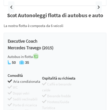
Precedente
Pross
Scot Autonoleggi flotta di autobus e auto
La nostra flotta è composta da 6 veicoli
Executive Coach
Mercedes Travego (2015)
X1
Autobus in flotta
50
35
Comodità
Ospitalità su richiesta
Aria condizionata
Caffè e bevande
WC
calde
Doppi vetri
Bevande fredde
Sedili reclinabili
Hostess/Guida
Porte di ricarica
Turistica