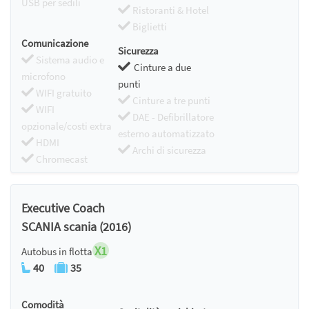
USB per sedili
Ristoranti & Hotel
Biglietti
Comunicazione
Sicurezza
Sistema audio e
Cinture a due
microfono
punti
WIFI gratuito
Cinture a tre punti
WIFI
DAE - Defibrillatore
opzionale/costi extra
esterno automatizzato
HDMI
Archi di sicurezza
Chromecast
Executive Coach
SCANIA scania (2016)
X1
Autobus in flotta
40
35
Comodità