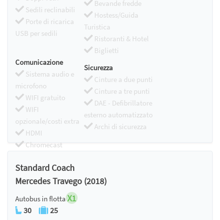
Bevande fredde
Sedili reclinabili
Hostess/Guida
Porte di ricarica
Turistica
USB per sedili
Ristoranti & Hotel
Biglietti
Comunicazione
Sicurezza
Sistema audio e
Cinture a due punti
microfono
Cinture a tre punti
WIFI gratuito
DAE - Defibrillatore
WIFI
esterno automatizzato
opzionale/costi extra
Archi di sicurezza
HDMI
Chromecast
Standard Coach
Mercedes Travego (2018)
X1
Autobus in flotta
30
25