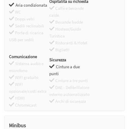
Ospitalità su richiesta
Aria condizionata
Caffè e bevande
WC
calde
Doppi vetri
Bevande fredde
Sedili reclinabili
Hostess/Guida
Porte di ricarica
Turistica
USB per sedili
Ristoranti & Hotel
Biglietti
Comunicazione
Sicurezza
Sistema audio e
Cinture a due
microfono
punti
WIFI gratuito
Cinture a tre punti
WIFI
DAE - Defibrillatore
opzionale/costi extra
esterno automatizzato
HDMI
Archi di sicurezza
Chromecast
Minibus