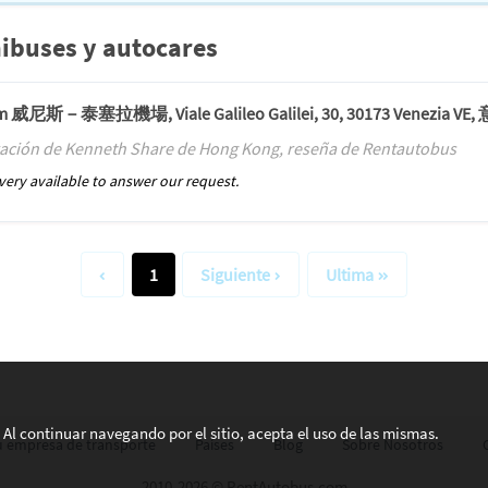
nibuses y autocares
 from 威尼斯－泰塞拉機場, Viale Galileo Galilei, 30, 30173 Venezia VE, 
ración de Kenneth Share de Hong Kong, reseña de Rentautobus
ery available to answer our request.
1
Siguiente
Ultima
s. Al continuar navegando por el sitio, acepta el uso de las mismas.
su empresa de transporte
Países
Blog
Sobre Nosotros
2010-2026 © RentAutobus.com