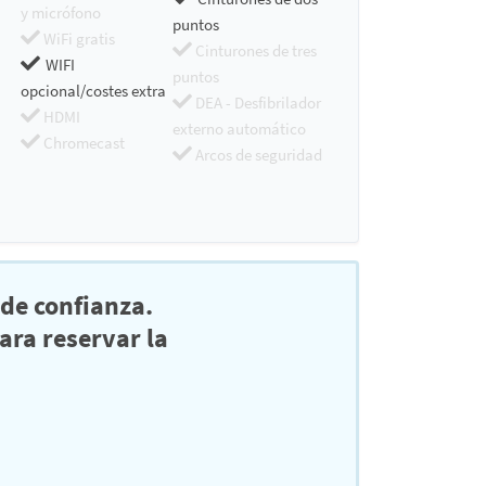
y micrófono
puntos
WiFi gratis
Cinturones de tres
WIFI
puntos
opcional/costes extra
DEA - Desfibrilador
HDMI
externo automático
Chromecast
Arcos de seguridad
de confianza.
ra reservar la