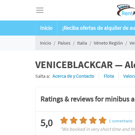
Inicio
¡Reciba ofertas de alquiler de a
Inicio
Países
Italia
Véneto Región
Ve
VENICEBLACKCAR — Alqu
Salta a:
Acerca de y Contacto
Flota
Valor
Ratings & reviews for minibus 
5,0
1
comentario
"We booked in very short time and th