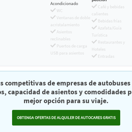
Acondicionado
Café y bebidas
WC
calientes
Ventanas de doble
Bebidas frías
acristalamiento
Azafata/Guía
Asientos
Turística
reclinables
Restaurantes y
Puertos de carga
Hoteles
USB para asientos
Entradas
as competitivas de empresas de autobuses 
s, capacidad de asientos y comodidades pa
mejor opción para su viaje.
OBTENGA OFERTAS DE ALQUILER DE AUTOCARES GRATIS