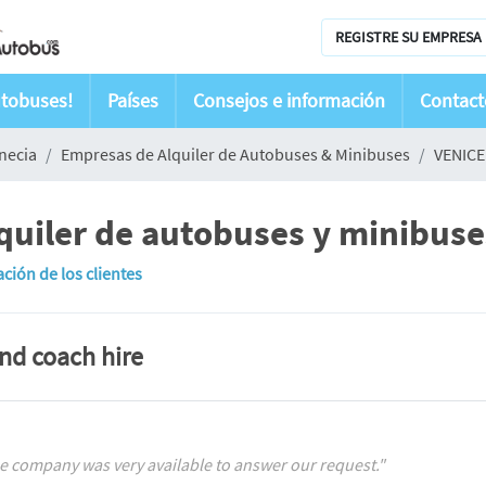
REGISTRE SU EMPRESA 
utobuses!
Países
Consejos e información
Contact
necia
Empresas de Alquiler de Autobuses & Minibuses
VENIC
iler de autobuses y minibuses
ación de los clientes
and coach hire
e company was very available to answer our request."