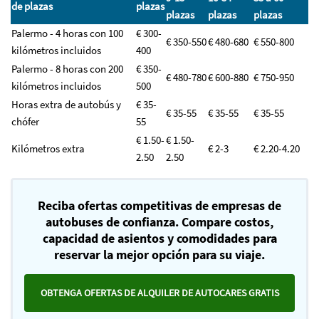
de plazas
plazas
plazas
plazas
plazas
Palermo - 4 horas con 100
€ 300-
€ 350-550
€ 480-680
€ 550-800
kilómetros incluidos
400
Palermo - 8 horas con 200
€ 350-
€ 480-780
€ 600-880
€ 750-950
kilómetros incluidos
500
Horas extra de autobús y
€ 35-
€ 35-55
€ 35-55
€ 35-55
chófer
55
€ 1.50-
€ 1.50-
Kilómetros extra
€ 2-3
€ 2.20-4.20
2.50
2.50
Reciba ofertas competitivas de empresas de
autobuses de confianza. Compare costos,
capacidad de asientos y comodidades para
reservar la mejor opción para su viaje.
OBTENGA OFERTAS DE ALQUILER DE AUTOCARES GRATIS