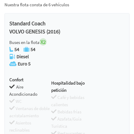
Nuestra flota consta de 6 vehículos
Standard Coach
VOLVO GENESIS (2016)
X2
Buses en la flota
54
54
Diesel
Euro 5
Confort
Hospitalidad bajo
Aire
petición
Acondicionado
Café y bebidas
WC
calientes
Ventanas de doble
Bebidas frías
acristalamiento
Azafata/Guía
Asientos
Turística
reclinables
Restaurantes y