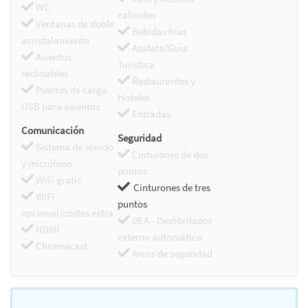
WC
calientes
Ventanas de doble
Bebidas frías
acristalamiento
Azafata/Guía
Asientos
Turística
reclinables
Restaurantes y
Puertos de carga
Hoteles
USB para asientos
Entradas
Comunicación
Seguridad
Sistema de sonido
Cinturones de dos
y micrófono
puntos
WiFi gratis
Cinturones de tres
WIFI
puntos
opcional/costes extra
DEA - Desfibrilador
HDMI
externo automático
Chromecast
Arcos de seguridad