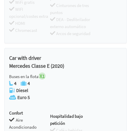
WiFi gratis
Cinturones de tres
WIFI
puntos
opcional/costes extra
DEA - Desfibrilador
HDMI
externo automático
Chromecast
Arcos de seguridad
Car with driver
Mercedes Classe E (2020)
X1
Buses en la flota
4
4
Diesel
Euro 5
Confort
Hospitalidad bajo
Aire
petición
Acondicionado
Café y bebidas