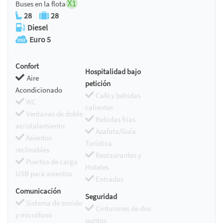
X1
Buses en la flota
28
28
Diesel
Euro 5
Confort
Hospitalidad bajo
Aire
petición
Acondicionado
Café y bebidas
WC
calientes
Ventanas de doble
Bebidas frías
acristalamiento
Azafata/Guía
Asientos
Turística
reclinables
Restaurantes y
Puertos de carga
Hoteles
USB para asientos
Entradas
Comunicación
Seguridad
Sistema de sonido
Cinturones de dos
y micrófono
puntos