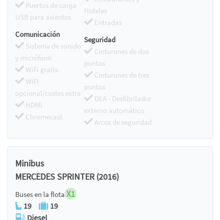
Puertos de carga
Hoteles
USB para asientos
Entradas
Comunicación
Seguridad
Sistema de sonido
Cinturones de dos
y micrófono
puntos
WiFi gratis
Cinturones de tres
WIFI
puntos
opcional/costes extra
DEA - Desfibrilador
HDMI
externo automático
Chromecast
Arcos de seguridad
Minibus
MERCEDES SPRINTER (2016)
X1
Buses en la flota
19
19
Diesel