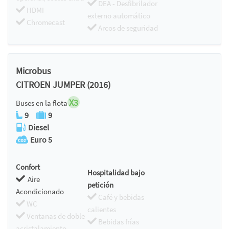
DEA - Desfibrilador
HDMI
externo automático
Chromecast
Arcos de seguridad
Microbus
CITROEN JUMPER (2016)
X3
Buses en la flota
9
9
Diesel
Euro 5
Confort
Hospitalidad bajo
Aire
petición
Acondicionado
Café y bebidas
WC
calientes
Ventanas de doble
Bebidas frías
acristalamiento