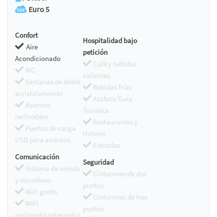
Euro 5
Confort
Hospitalidad bajo
Aire
petición
Acondicionado
Café y bebidas
WC
calientes
Ventanas de doble
Bebidas frías
acristalamiento
Azafata/Guía
Asientos
Turística
reclinables
Restaurantes y
Puertos de carga
Hoteles
USB para asientos
Entradas
Comunicación
Seguridad
Sistema de sonido
Cinturones de dos
y micrófono
puntos
WiFi gratis
Cinturones de tres
WIFI
puntos
opcional/costes extra