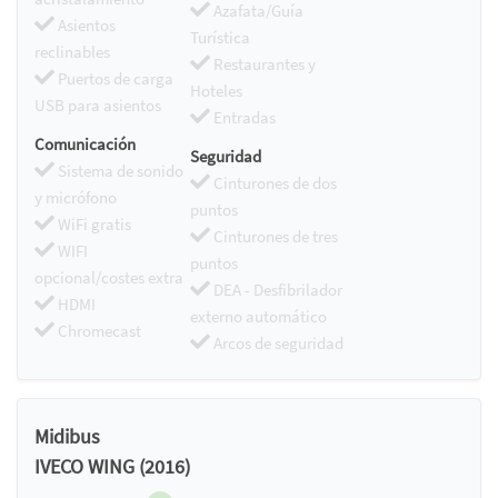
Azafata/Guía
Asientos
Turística
reclinables
Restaurantes y
Puertos de carga
Hoteles
USB para asientos
Entradas
Comunicación
Seguridad
Sistema de sonido
Cinturones de dos
y micrófono
puntos
WiFi gratis
Cinturones de tres
WIFI
puntos
opcional/costes extra
DEA - Desfibrilador
HDMI
externo automático
Chromecast
Arcos de seguridad
Midibus
IVECO WING (2016)