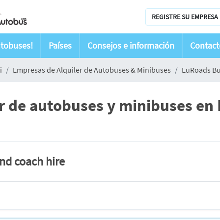
REGISTRE SU EMPRESA 
utobuses!
Países
Consejos e información
Contact
i
Empresas de Alquiler de Autobuses & Minibuses
EuRoads B
 de autobuses y minibuses en B
and coach hire