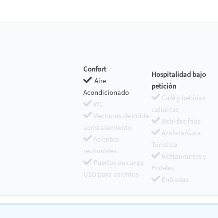
Confort
Hospitalidad bajo
Aire
petición
Acondicionado
Café y bebidas
WC
calientes
Ventanas de doble
Bebidas frías
acristalamiento
Azafata/Guía
Asientos
Turística
reclinables
Restaurantes y
Puertos de carga
Hoteles
USB para asientos
Entradas