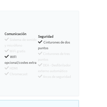
Comunicación
Seguridad
Sistema de sonido
Cinturones de dos
y micrófono
puntos
WiFi gratis
Cinturones de tres
WIFI
puntos
opcional/costes extra
DEA - Desfibrilador
HDMI
externo automático
Chromecast
Arcos de seguridad