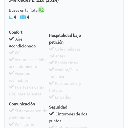
X2
Buses en la flota
4
4
Confort
Hospitalidad bajo
Aire
petición
Acondicionado
Café y bebidas
WC
calientes
Ventanas de doble
Bebidas frías
acristalamiento
Azafata/Guía
Asientos
Turística
reclinables
Restaurantes y
Puertos de carga
Hoteles
USB para asientos
Entradas
Comunicación
Seguridad
Sistema de sonido
Cinturones de dos
y micrófono
puntos
WiFi gratis
Cinturones de tres