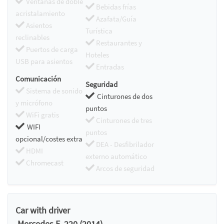
Ventanas de doble
Bebidas frías
acristalamiento
Azafata/Guía
Asientos
Turística
reclinables
Restaurantes y
Puertos de carga
Hoteles
USB para asientos
Entradas
Comunicación
Seguridad
Sistema de sonido
Cinturones de dos
y micrófono
puntos
WiFi gratis
Cinturones de tres
WIFI
puntos
opcional/costes extra
DEA - Desfibrilador
HDMI
externo automático
Chromecast
Arcos de seguridad
Car with driver
.Mercedes E .220 (2014)