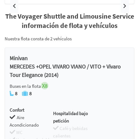
Anterior
Siguie
The Voyager Shuttle and Limousine Service
información de flota y vehículos
Nuestra flota consta de 2 vehículos
Minivan
MERCEDES +OPEL VIVARO VIANO / VITO + Vivaro
Tour Elegance (2014)
X8
Buses en la flota
8
8
Confort
Hospitalidad bajo
Aire
petición
Acondicionado
Café y bebidas
WC
calientes