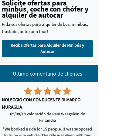
Solicite ofertas para
minbús, coche con chófer y
alquiler de autocar
Pida sus ofertas para alquiler de bus, minibús,
traslado, autocar o tour!
Reciba Ofertas para Alquiler de Minibús y
Autocar
Ultimo comentario de clientes
NOLEGGIO CON CONDUCENTE DI MARCO
MURAGLIA
05/08/18 Valoración de Reni Waegelein de
Finlandia
"We booked a ride for 15 people. It was supposed
to to be one vehicle. The ride was given with two