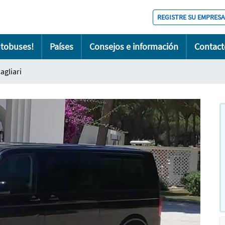
REGISTRE SU EMPRESA
utobuses!
Países
Consejos e información
Contact
agliari