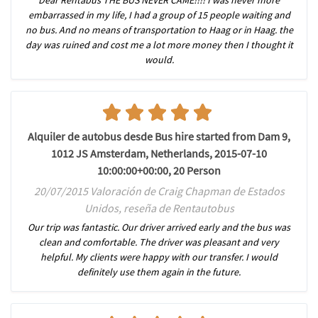
Dear Rentabus THE BUS NEVER CAME!!!! I was never more
embarrassed in my life, I had a group of 15 people waiting and
no bus. And no means of transportation to Haag or in Haag. the
day was ruined and cost me a lot more money then I thought it
would.
Alquiler de autobus desde Bus hire started from Dam 9,
1012 JS Amsterdam, Netherlands, 2015-07-10
10:00:00+00:00, 20 Person
20/07/2015 Valoración de Craig Chapman de Estados
Unidos, reseña de Rentautobus
Our trip was fantastic. Our driver arrived early and the bus was
clean and comfortable. The driver was pleasant and very
helpful. My clients were happy with our transfer. I would
definitely use them again in the future.