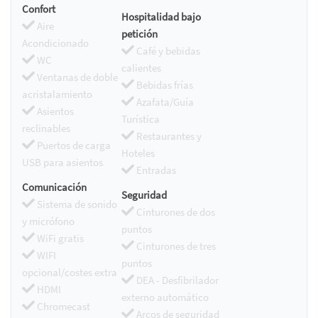
Confort
Hospitalidad bajo
Aire
petición
Acondicionado
Café y bebidas
WC
calientes
Ventanas de doble
Bebidas frías
acristalamiento
Azafata/Guía
Asientos
Turística
reclinables
Restaurantes y
Puertos de carga
Hoteles
USB para asientos
Entradas
Comunicación
Seguridad
Sistema de sonido
Cinturones de dos
y micrófono
puntos
WiFi gratis
Cinturones de tres
WIFI
puntos
opcional/costes extra
DEA - Desfibrilador
HDMI
externo automático
Chromecast
Arcos de seguridad