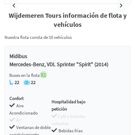
Anterior
Siguie
Wijdemeren Tours información de flota y
vehículos
Nuestra flota consta de 10 vehículos
Midibus
Mercedes-Benz, VDL Sprinter "Spirit" (2014)
X1
Buses en la flota
22
22
Confort
Hospitalidad bajo
Aire
petición
Acondicionado
Café y bebidas
WC
calientes
Ventanas de doble
Bebidas frías
acristalamiento