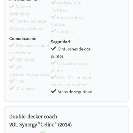
Azafata/Guía
Asientos
Turística
reclinables
Restaurantes y
Puertos de carga
Hoteles
USB para asientos
Entradas
Comunicación
Seguridad
Sistema de sonido
Cinturones de dos
y micrófono
puntos
WiFi gratis
Cinturones de tres
WIFI
puntos
opcional/costes extra
DEA - Desfibrilador
HDMI
externo automático
Chromecast
Arcos de seguridad
Double-decker coach
VDL Synergy "Celine" (2014)