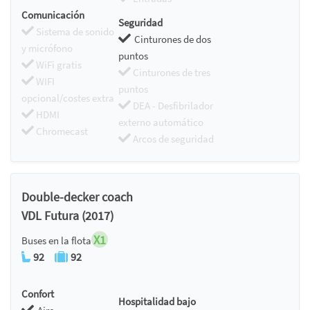
Comunicación
Seguridad
Sistema de sonido
Cinturones de dos
y micrófono
puntos
WiFi gratis
Cinturones de tres
WIFI
puntos
opcional/costes extra
DEA - Desfibrilador
HDMI
externo automático
Chromecast
Arcos de seguridad
Double-decker coach
VDL Futura (2017)
X1
Buses en la flota
92
92
Confort
Hospitalidad bajo