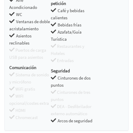
Aire
petición
Acondicionado
Café y bebidas
WC
calientes
Ventanas de doble
Bebidas frías
acristalamiento
Azafata/Guía
Asientos
Turística
reclinables
Restaurantes y
Puertos de carga
Hoteles
USB para asientos
Entradas
Comunicación
Seguridad
Sistema de sonido
Cinturones de dos
y micrófono
puntos
WiFi gratis
Cinturones de tres
WIFI
puntos
opcional/costes extra
DEA - Desfibrilador
HDMI
externo automático
Chromecast
Arcos de seguridad