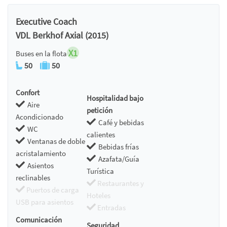
Executive Coach
VDL Berkhof Axial (2015)
X1
Buses en la flota
50
50
Confort
Hospitalidad bajo
Aire
petición
Acondicionado
Café y bebidas
WC
calientes
Ventanas de doble
Bebidas frías
acristalamiento
Azafata/Guía
Asientos
Turística
reclinables
Restaurantes y
Puertos de carga
Hoteles
USB para asientos
Entradas
Comunicación
Seguridad