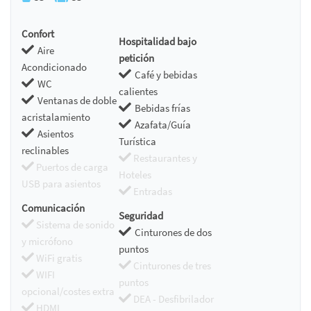
Confort
Hospitalidad bajo
Aire
petición
Acondicionado
Café y bebidas
WC
calientes
Ventanas de doble
Bebidas frías
acristalamiento
Azafata/Guía
Asientos
Turística
reclinables
Restaurantes y
Puertos de carga
Hoteles
USB para asientos
Entradas
Comunicación
Seguridad
Sistema de sonido
Cinturones de dos
y micrófono
puntos
WiFi gratis
Cinturones de tres
WIFI
puntos
opcional/costes extra
DEA - Desfibrilador
HDMI