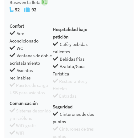
X1
Buses en la flota
92
92
Confort
Hospitalidad bajo
Aire
petición
Acondicionado
Café y bebidas
WC
calientes
Ventanas de doble
Bebidas frías
acristalamiento
Azafata/Guía
Asientos
Turística
reclinables
Restaurantes y
Puertos de carga
Hoteles
USB para asientos
Entradas
Comunicación
Seguridad
Sistema de sonido
Cinturones de dos
y micrófono
puntos
WiFi gratis
Cinturones de tres
WIFI
puntos