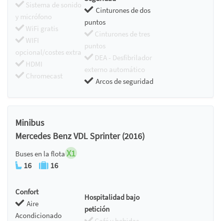
Sistema de sonido
Cinturones de dos
y micrófono
puntos
WiFi gratis
Cinturones de tres
WIFI
puntos
opcional/costes extra
DEA - Desfibrilador
HDMI
externo automático
Chromecast
Arcos de seguridad
Minibus
Mercedes Benz VDL Sprinter (2016)
X1
Buses en la flota
16
16
Confort
Hospitalidad bajo
Aire
petición
Acondicionado
Café y bebidas