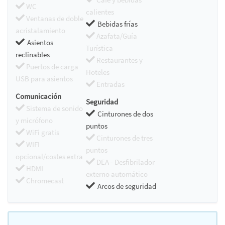
WC
calientes
Ventanas de doble
Bebidas frías
acristalamiento
Azafata/Guía
Asientos
Turística
reclinables
Restaurantes y
Puertos de carga
Hoteles
USB para asientos
Entradas
Comunicación
Seguridad
Sistema de sonido
Cinturones de dos
y micrófono
puntos
WiFi gratis
Cinturones de tres
WIFI
puntos
opcional/costes extra
DEA - Desfibrilador
HDMI
externo automático
Chromecast
Arcos de seguridad