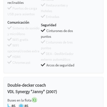
reclinables
Restaurantes y
Puertos de carga
Hoteles
USB para asientos
Entradas
Comunicación
Seguridad
Sistema de sonido
Cinturones de dos
y micrófono
puntos
WiFi gratis
Cinturones de tres
WIFI
puntos
opcional/costes extra
DEA - Desfibrilador
HDMI
externo automático
Chromecast
Arcos de seguridad
Double-decker coach
VDL Synergy "Janny" (2007)
X1
Buses en la flota
85
85