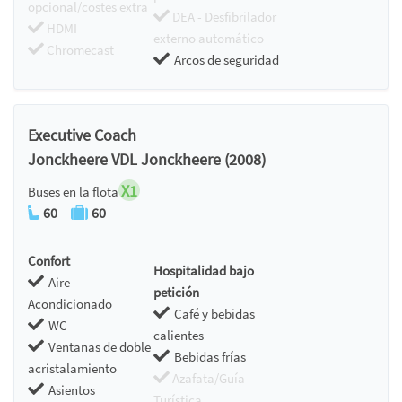
opcional/costes extra
DEA - Desfibrilador
HDMI
externo automático
Chromecast
Arcos de seguridad
Executive Coach
Jonckheere VDL Jonckheere (2008)
X1
Buses en la flota
60
60
Confort
Hospitalidad bajo
Aire
petición
Acondicionado
Café y bebidas
WC
calientes
Ventanas de doble
Bebidas frías
acristalamiento
Azafata/Guía
Asientos
Turística