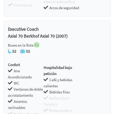
externo automático
Chromecast
Arcos de seguridad
Executive Coach
Axial 70 Berkhof Axial 70 (2007)
X1
Buses en la flota
52
52
Confort
Hospitalidad bajo
Aire
petición
Acondicionado
Café y bebidas
WC
calientes
Ventanas de doble
Bebidas frías
acristalamiento
Azafata/Guía
Asientos
Turística
reclinables
Restaurantes y
Puertos de carga