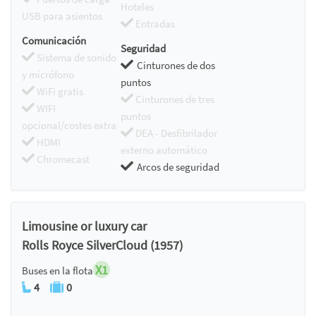
Hoteles
USB para asientos
Entradas
Comunicación
Seguridad
Sistema de sonido
Cinturones de dos
y micrófono
puntos
WiFi gratis
Cinturones de tres
WIFI
puntos
opcional/costes extra
DEA - Desfibrilador
HDMI
externo automático
Chromecast
Arcos de seguridad
Limousine or luxury car
Rolls Royce SilverCloud (1957)
X1
Buses en la flota
4
0