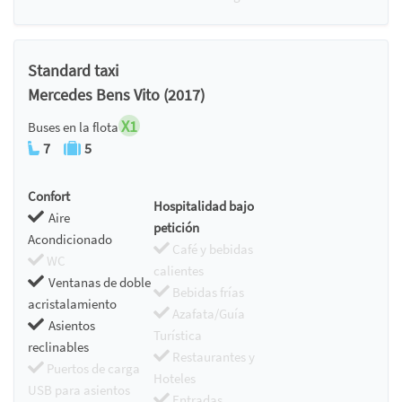
Standard taxi
Mercedes Bens Vito (2017)
X1
Buses en la flota
7
5
Confort
Hospitalidad bajo
Aire
petición
Acondicionado
Café y bebidas
WC
calientes
Ventanas de doble
Bebidas frías
acristalamiento
Azafata/Guía
Asientos
Turística
reclinables
Restaurantes y
Puertos de carga
Hoteles
USB para asientos
Entradas