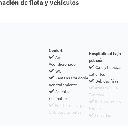
ción de flota y vehículos
Confort
Hospitalidad bajo
Aire
petición
Acondicionado
Café y bebidas
WC
calientes
Ventanas de doble
Bebidas frías
acristalamiento
Azafata/Guía
Asientos
Turística
reclinables
Restaurantes y
Puertos de carga
Hoteles
USB para asientos
Entradas