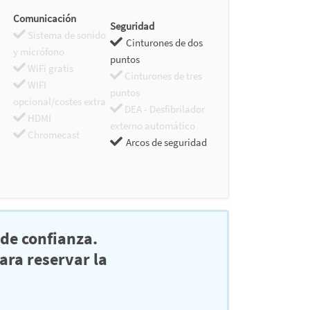
Comunicación
Seguridad
Sistema de sonido
Cinturones de dos
y micrófono
puntos
WiFi gratis
Cinturones de tres
WIFI
puntos
opcional/costes extra
DEA - Desfibrilador
HDMI
externo automático
Chromecast
Arcos de seguridad
de confianza.
ra reservar la