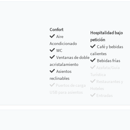
Confort
Hospitalidad bajo
Aire
petición
Acondicionado
Café y bebidas
WC
calientes
Ventanas de doble
Bebidas frías
acristalamiento
Azafata/Guía
Asientos
Turística
reclinables
Restaurantes y
Puertos de carga
Hoteles
USB para asientos
Entradas