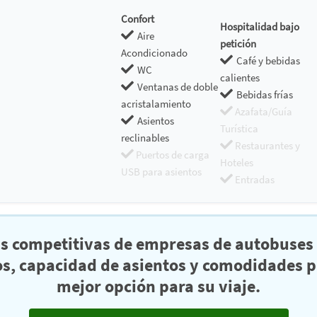
Confort
Hospitalidad bajo
Aire
petición
Acondicionado
Café y bebidas
WC
calientes
Ventanas de doble
Bebidas frías
acristalamiento
Azafata/Guía
Asientos
Turística
reclinables
Restaurantes y
Puertos de carga
Hoteles
USB para asientos
Entradas
as competitivas de empresas de autobuses 
s, capacidad de asientos y comodidades pa
mejor opción para su viaje.