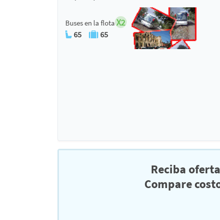
X2
Buses en la flota
65
65
Reciba ofert
Compare costo