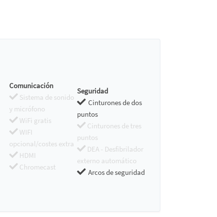
Comunicación
Seguridad
Sistema de sonido
Cinturones de dos
y micrófono
puntos
WiFi gratis
Cinturones de tres
WIFI
puntos
opcional/costes extra
DEA - Desfibrilador
HDMI
externo automático
Chromecast
Arcos de seguridad