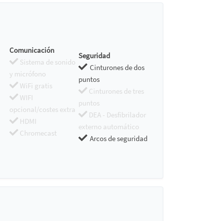
Comunicación
Seguridad
Sistema de sonido
Cinturones de dos
y micrófono
puntos
WiFi gratis
Cinturones de tres
WIFI
puntos
opcional/costes extra
DEA - Desfibrilador
HDMI
externo automático
Chromecast
Arcos de seguridad