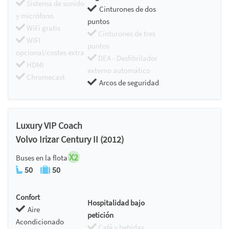
Sistema de sonido
Cinturones de dos
y micrófono
puntos
WiFi gratis
Cinturones de tres
WIFI
puntos
opcional/costes extra
DEA - Desfibrilador
HDMI
externo automático
Chromecast
Arcos de seguridad
Luxury VIP Coach
Volvo Irizar Century II (2012)
X2
Buses en la flota
50
50
Confort
Hospitalidad bajo
Aire
petición
Acondicionado
Café y bebidas