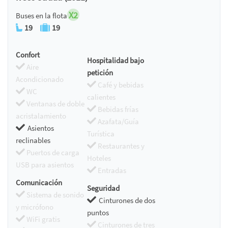
X2
Buses en la flota
19
19
Confort
Hospitalidad bajo
Aire
petición
Acondicionado
Café y bebidas
WC
calientes
Ventanas de doble
Bebidas frías
acristalamiento
Azafata/Guía
Asientos
Turística
reclinables
Restaurantes y
Puertos de carga
Hoteles
USB para asientos
Entradas
Comunicación
Seguridad
Sistema de sonido
Cinturones de dos
y micrófono
puntos
WiFi gratis
Cinturones de tres