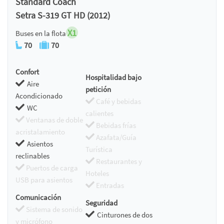
Standard Coach
Setra S-319 GT HD (2012)
X1
Buses en la flota
70
70
Confort
Hospitalidad bajo
Aire
petición
Acondicionado
Café y bebidas
WC
calientes
Ventanas de doble
Bebidas frías
acristalamiento
Azafata/Guía
Asientos
Turística
reclinables
Restaurantes y
Puertos de carga
Hoteles
USB para asientos
Entradas
Comunicación
Seguridad
Sistema de sonido
Cinturones de dos
y micrófono