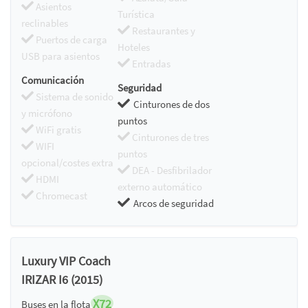
Asientos
Turística
reclinables
Restaurantes y
Puertos de carga
Hoteles
USB para asientos
Entradas
Comunicación
Seguridad
Sistema de sonido
Cinturones de dos
y micrófono
puntos
WiFi gratis
Cinturones de tres
WIFI
puntos
opcional/costes extra
DEA - Desfibrilador
HDMI
externo automático
Chromecast
Arcos de seguridad
Luxury VIP Coach
IRIZAR I6 (2015)
X72
Buses en la flota