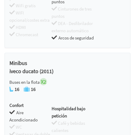
puntos
WiFi gratis
Cinturones de tres
WIFI
puntos
opcional/costes extra
DEA - Desfibrilador
HDMI
externo automático
Chromecast
Arcos de seguridad
Minibus
iveco ducato (2011)
X2
Buses en la flota
16
16
Confort
Hospitalidad bajo
Aire
petición
Acondicionado
Café y bebidas
WC
calientes
Ventanas de doble