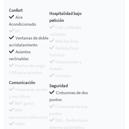
Confort
Hospitalidad bajo
Aire
petición
Acondicionado
Café y bebidas
WC
calientes
Ventanas de doble
Bebidas frías
acristalamiento
Azafata/Guía
Asientos
Turística
reclinables
Restaurantes y
Puertos de carga
Hoteles
USB para asientos
Entradas
Comunicación
Seguridad
Sistema de sonido
Cinturones de dos
y micrófono
puntos
WiFi gratis
Cinturones de tres
WIFI
puntos
opcional/costes extra
DEA - Desfibrilador
HDMI
externo automático