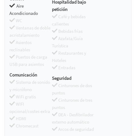
Hospitalidad bajo
Aire
petición
Acondicionado
Café y bebidas
WC
calientes
Ventanas de doble
Bebidas frías
acristalamiento
Azafata/Guía
Asientos
Turística
reclinables
Restaurantes y
Puertos de carga
Hoteles
USB para asientos
Entradas
Comunicación
Seguridad
Sistema de sonido
Cinturones de dos
y micrófono
puntos
WiFi gratis
Cinturones de tres
WIFI
puntos
opcional/costes extra
DEA - Desfibrilador
HDMI
externo automático
Chromecast
Arcos de seguridad