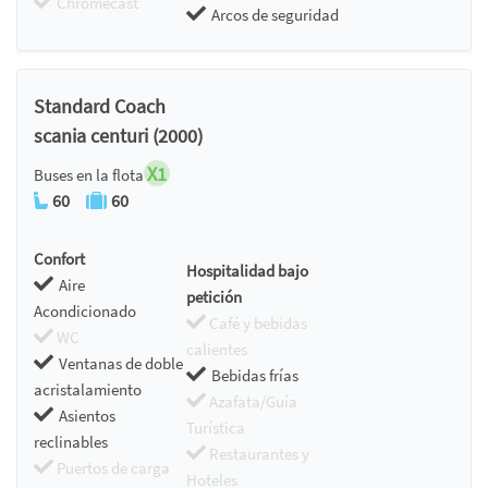
Chromecast
Arcos de seguridad
Standard Coach
scania centuri (2000)
X1
Buses en la flota
60
60
Confort
Hospitalidad bajo
Aire
petición
Acondicionado
Café y bebidas
WC
calientes
Ventanas de doble
Bebidas frías
acristalamiento
Azafata/Guía
Asientos
Turística
reclinables
Restaurantes y
Puertos de carga
Hoteles