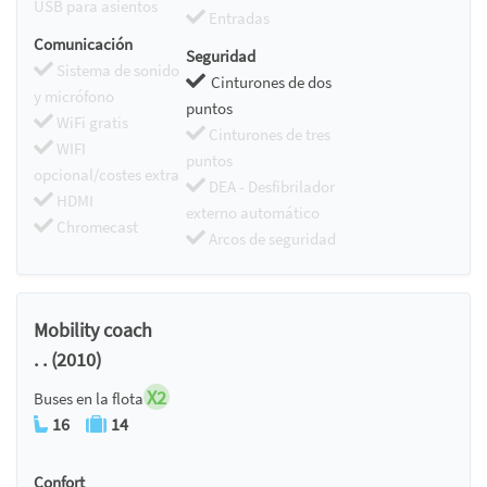
USB para asientos
Entradas
Comunicación
Seguridad
Sistema de sonido
Cinturones de dos
y micrófono
puntos
WiFi gratis
Cinturones de tres
WIFI
puntos
opcional/costes extra
DEA - Desfibrilador
HDMI
externo automático
Chromecast
Arcos de seguridad
Mobility coach
. . (2010)
X2
Buses en la flota
16
14
Confort