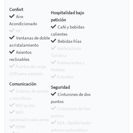
Confort
Hospitalidad bajo
Aire
petición
Acondicionado
Café y bebidas
WC
calientes
Ventanas de doble
Bebidas frías
acristalamiento
Azafata/Guía
Asientos
Turística
reclinables
Restaurantes y
Puertos de carga
Hoteles
USB para asientos
Entradas
Comunicación
Seguridad
Sistema de sonido
Cinturones de dos
y micrófono
puntos
WiFi gratis
Cinturones de tres
WIFI
puntos
opcional/costes extra
DEA - Desfibrilador
HDMI
externo automático