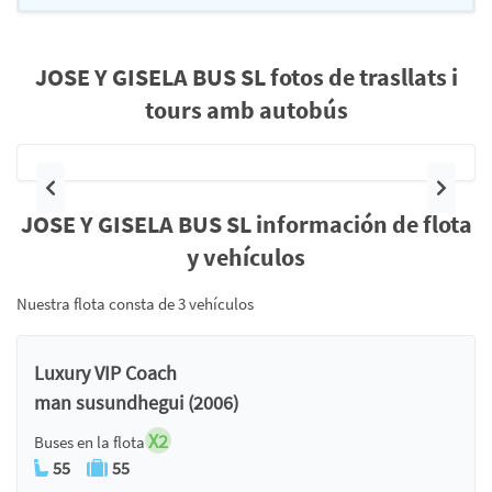
JOSE Y GISELA BUS SL fotos de trasllats i
tours amb autobús
Anterior
Siguie
JOSE Y GISELA BUS SL información de flota
y vehículos
Nuestra flota consta de 3 vehículos
Luxury VIP Coach
man susundhegui (2006)
X2
Buses en la flota
55
55