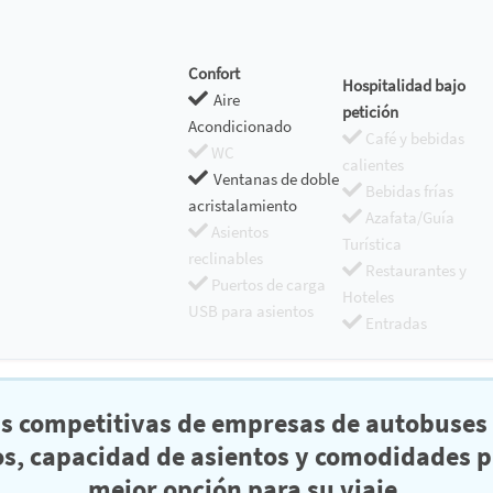
Confort
Hospitalidad bajo
Aire
petición
Acondicionado
Café y bebidas
WC
calientes
Ventanas de doble
Bebidas frías
acristalamiento
Azafata/Guía
Asientos
Turística
reclinables
Restaurantes y
Puertos de carga
Hoteles
USB para asientos
Entradas
as competitivas de empresas de autobuses 
s, capacidad de asientos y comodidades pa
mejor opción para su viaje.