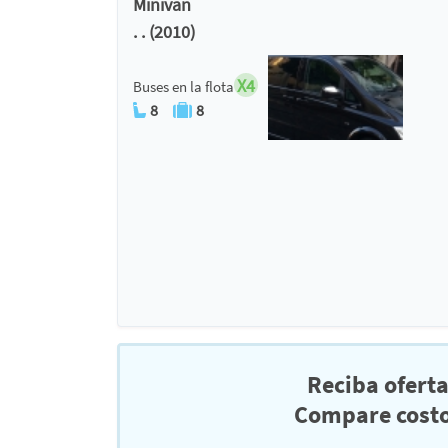
Minivan
. . (2010)
X4
Buses en la flota
8
8
Reciba ofert
Compare costo