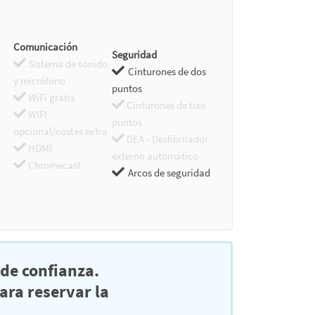
Comunicación
Seguridad
Sistema de sonido
Cinturones de dos
y micrófono
puntos
WiFi gratis
Cinturones de tres
WIFI
puntos
opcional/costes extra
DEA - Desfibrilador
HDMI
externo automático
Chromecast
Arcos de seguridad
de confianza.
ra reservar la