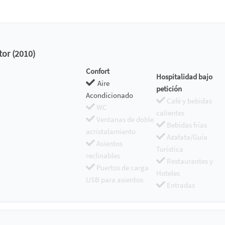
tor (2010)
Confort
Hospitalidad bajo
Aire
petición
Acondicionado
Café y bebidas
WC
calientes
Ventanas de doble
Bebidas frías
acristalamiento
Azafata/Guía
Asientos
Turística
reclinables
Restaurantes y
Puertos de carga
Hoteles
USB para asientos
Entradas