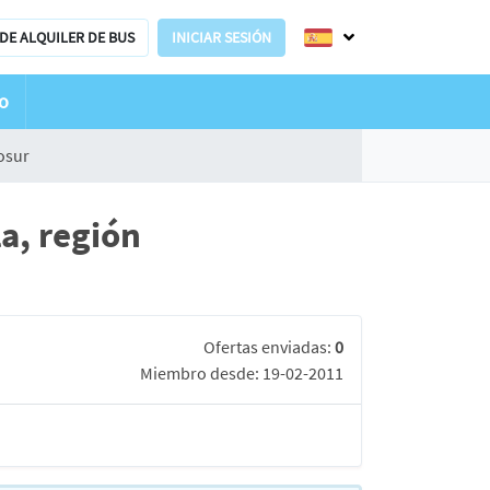
DE ALQUILER DE BUS
INICIAR SESIÓN
o
osur
a, región
Ofertas enviadas:
0
Miembro desde: 19-02-2011