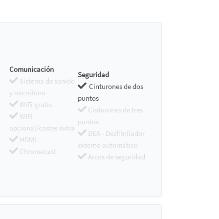
Comunicación
Seguridad
Sistema de sonido
Cinturones de dos
y micrófono
puntos
WiFi gratis
Cinturones de tres
WIFI
puntos
opcional/costes extra
DEA - Desfibrilador
HDMI
externo automático
Chromecast
Arcos de seguridad