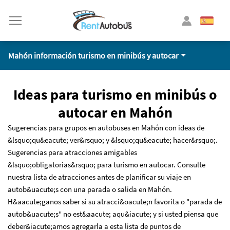
Mahón información turismo en minibús y autocar
Ideas para turismo en minibús o
autocar en Mahón
Sugerencias para grupos en autobuses en Mahón con ideas de
&lsquo;qu&eacute; ver&rsquo; y &lsquo;qu&eacute; hacer&rsquo;.
Sugerencias para atracciones amigables
&lsquo;obligatorias&rsquo; para turismo en autocar. Consulte
nuestra lista de atracciones antes de planificar su viaje en
autob&uacute;s con una parada o salida en Mahón.
H&aacute;ganos saber si su atracci&oacute;n favorita o "parada de
autob&uacute;s" no est&aacute; aqu&iacute; y si usted piensa que
deber&iacute;amos agregarla a esta lista de puntos de