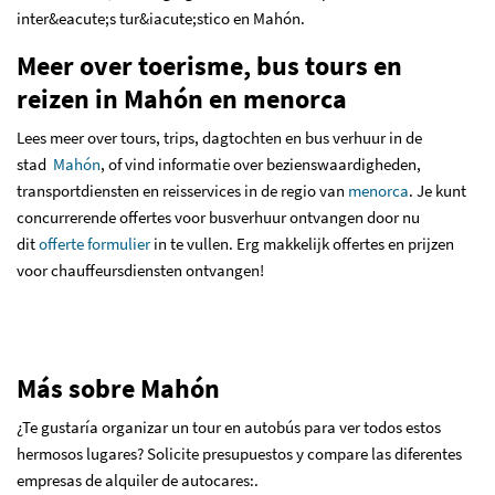
inter&eacute;s tur&iacute;stico en Mahón.
Meer over toerisme, bus tours en
reizen in Mahón en menorca
Lees meer over
tours, trips, dagtochten en bus verhuur in de
stad
Mahón
,
of vind informatie over
bezienswaardigheden,
transportdiensten en reisservices in de regio van
menorca
.
Je kunt
concurrerende offertes voor busverhuur ontvangen door nu
dit
offerte formulier
in te vullen
.
Erg makkelijk offertes en prijzen
voor chauffeursdiensten ontvangen!
Más sobre Mahón
¿Te gustaría organizar un tour en autobús para ver todos estos
hermosos lugares? Solicite presupuestos y compare las diferentes
empresas de alquiler de autocares:.