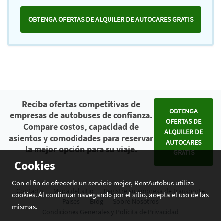
OBTENGA OFERTAS DE ALQUILER DE AUTOCARES GRATIS
Reciba ofertas competitivas de
OBTENGA
empresas de autobuses de confianza.
OFERTAS DE
Compare costos, capacidad de
ALQUILER DE
asientos y comodidades para reservar
AUTOCARES
la mejor opción para su viaje.
GRATIS
Cookies
Con el fin de ofrecerle un servicio mejor, RentAutobus utiliza
Contacto
Mapa del sitio
Registre su empresa de transporte
cookies. Al continuar navegando por el sitio, acepta el uso de las
Países
Blog
Sobre Nosotros
mismas.
Condiciones Generales y Polícita de Privacidad