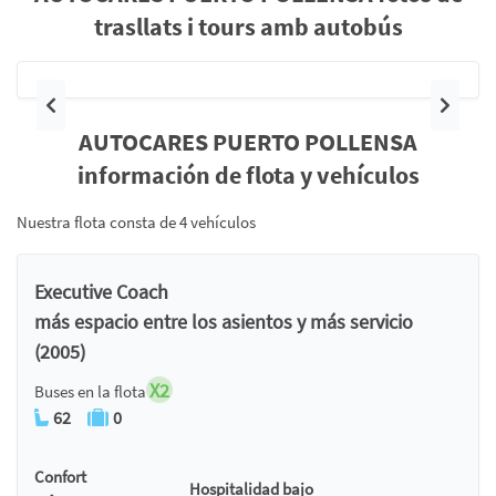
trasllats i tours amb autobús
Anterior
Siguie
AUTOCARES PUERTO POLLENSA
información de flota y vehículos
Nuestra flota consta de 4 vehículos
Executive Coach
más espacio entre los asientos y más servicio
(2005)
X2
Buses en la flota
62
0
Confort
Hospitalidad bajo