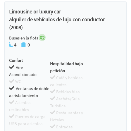
Limousine or luxury car
alquiler de vehículos de lujo con conductor
(2008)
X2
Buses en la flota
4
0
Confort
Hospitalidad bajo
Aire
petición
Acondicionado
Café y bebidas
WC
calientes
Ventanas de doble
Bebidas frías
acristalamiento
Azafata/Guía
Asientos
Turística
reclinables
Restaurantes y
Puertos de carga
Hoteles
USB para asientos
Entradas