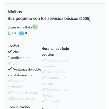
Minibus
Bus pequeño con los servicios básicos (2005)
X2
Buses en la flota
18
0
Confort
Hospitalidad bajo
Aire
petición
Acondicionado
Café y bebidas
WC
calientes
Ventanas de doble
Bebidas frías
acristalamiento
Azafata/Guía
Asientos
Turística
reclinables
Restaurantes y
Puertos de carga
Hoteles
USB para asientos
Entradas
Comunicación