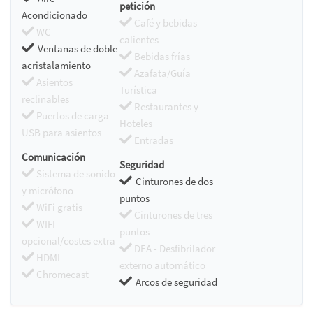
petición
Acondicionado
Café y bebidas
WC
calientes
Ventanas de doble
Bebidas frías
acristalamiento
Azafata/Guía
Asientos
Turística
reclinables
Restaurantes y
Puertos de carga
Hoteles
USB para asientos
Entradas
Comunicación
Seguridad
Sistema de sonido
Cinturones de dos
y micrófono
puntos
WiFi gratis
Cinturones de tres
WIFI
puntos
opcional/costes extra
DEA - Desfibrilador
HDMI
externo automático
Chromecast
Arcos de seguridad