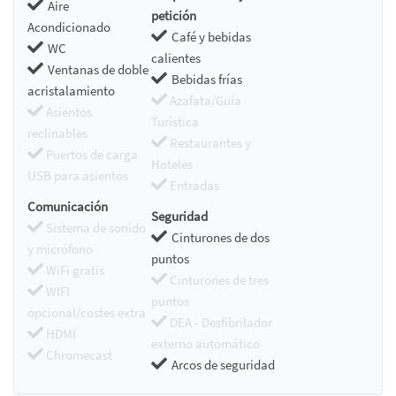
Aire
petición
Acondicionado
Café y bebidas
WC
calientes
Ventanas de doble
Bebidas frías
acristalamiento
Azafata/Guía
Asientos
Turística
reclinables
Restaurantes y
Puertos de carga
Hoteles
USB para asientos
Entradas
Comunicación
Seguridad
Sistema de sonido
Cinturones de dos
y micrófono
puntos
WiFi gratis
Cinturones de tres
WIFI
puntos
opcional/costes extra
DEA - Desfibrilador
HDMI
externo automático
Chromecast
Arcos de seguridad