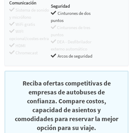
Comunicación
Seguridad
Sistema de sonido
Cinturones de dos
y micrófono
puntos
WiFi gratis
Cinturones de tres
WIFI
puntos
opcional/costes extra
DEA - Desfibrilador
HDMI
externo automático
Chromecast
Arcos de seguridad
Reciba ofertas competitivas de
empresas de autobuses de
confianza. Compare costos,
capacidad de asientos y
comodidades para reservar la mejor
opción para su viaje.