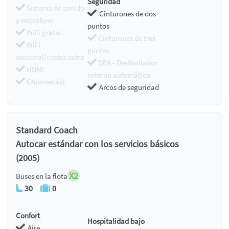
Seguridad
Sistema de sonido
Cinturones de dos
y micrófono
puntos
WiFi gratis
Cinturones de tres
WIFI
puntos
opcional/costes extra
DEA - Desfibrilador
HDMI
externo automático
Chromecast
Arcos de seguridad
Standard Coach
Autocar estándar con los servicios básicos
(2005)
X2
Buses en la flota
30
0
Confort
Hospitalidad bajo
Aire