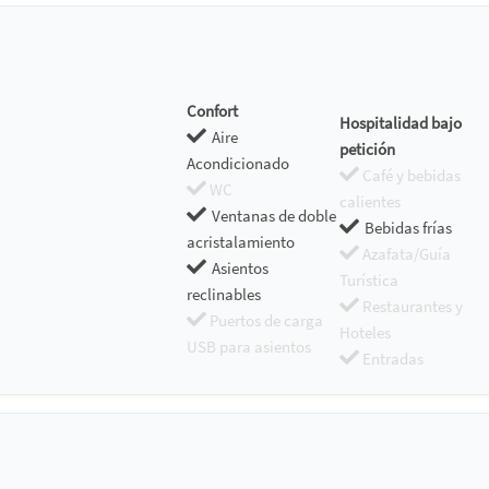
Confort
Hospitalidad bajo
Aire
petición
Acondicionado
Café y bebidas
WC
calientes
Ventanas de doble
Bebidas frías
acristalamiento
Azafata/Guía
Asientos
Turística
reclinables
Restaurantes y
Puertos de carga
Hoteles
USB para asientos
Entradas