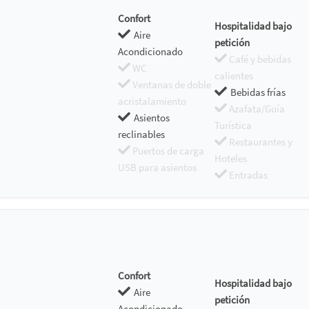
Confort
Hospitalidad bajo
Aire
petición
Acondicionado
Café y bebidas
WC
calientes
Ventanas de doble
Bebidas frías
acristalamiento
Azafata/Guía
Asientos
Turística
reclinables
Restaurantes y
Puertos de carga
Hoteles
USB para asientos
Entradas
Confort
Hospitalidad bajo
Aire
petición
Acondicionado