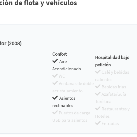
n de flota y vehículos
tor (2008)
Confort
Hospitalidad bajo
Aire
petición
Acondicionado
Café y bebidas
WC
calientes
Ventanas de doble
Bebidas frías
acristalamiento
Azafata/Guía
Asientos
Turística
reclinables
Restaurantes y
Puertos de carga
Hoteles
USB para asientos
Entradas