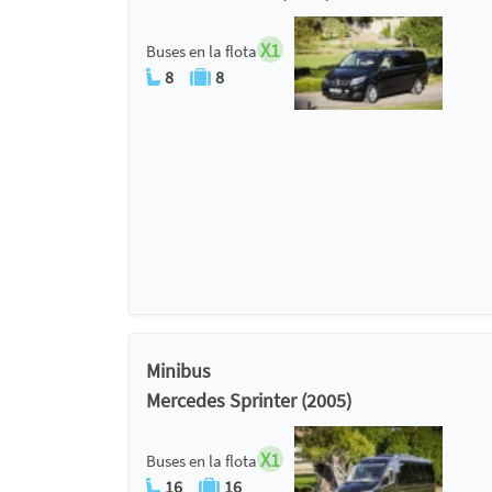
X1
Buses en la flota
8
8
Minibus
Mercedes Sprinter (2005)
X1
Buses en la flota
16
16