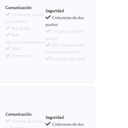
Comunicación
Seguridad
Sistema de sonido
Cinturones de dos
y micrófono
puntos
WiFi gratis
Cinturones de tres
WIFI
puntos
opcional/costes extra
DEA - Desfibrilador
HDMI
externo automático
Chromecast
Arcos de seguridad
Comunicación
Seguridad
Sistema de sonido
Cinturones de dos
y micrófono