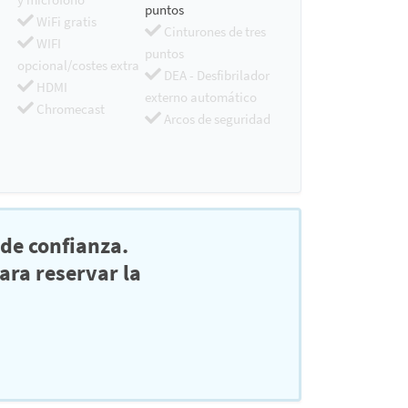
puntos
WiFi gratis
Cinturones de tres
WIFI
puntos
opcional/costes extra
DEA - Desfibrilador
HDMI
externo automático
Chromecast
Arcos de seguridad
de confianza.
ra reservar la