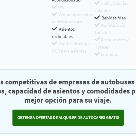
Café y bebidas
WC
calientes
Ventanas de doble
Bebidas frías
acristalamiento
Azafata/Guía
Asientos
Turística
reclinables
Restaurantes y
Puertos de carga
Hoteles
USB para asientos
Entradas
as competitivas de empresas de autobuses 
s, capacidad de asientos y comodidades pa
mejor opción para su viaje.
OBTENGA OFERTAS DE ALQUILER DE AUTOCARES GRATIS