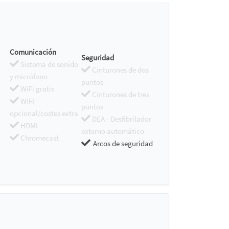
Comunicación
Seguridad
Sistema de sonido
Cinturones de dos
y micrófono
puntos
WiFi gratis
Cinturones de tres
WIFI
puntos
opcional/costes extra
DEA - Desfibrilador
HDMI
externo automático
Chromecast
Arcos de seguridad