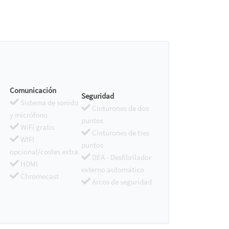
Comunicación
Seguridad
Sistema de sonido
Cinturones de dos
y micrófono
puntos
WiFi gratis
Cinturones de tres
WIFI
puntos
opcional/costes extra
DEA - Desfibrilador
HDMI
externo automático
Chromecast
Arcos de seguridad