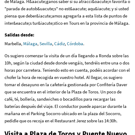
de Málaga. H&aacute;ganos saber si su atracci&oacute;n favorita o
"parada de autob&uacute;s" no est&aacute; aqu&iacute; y si usted
piensa que deber&iacute;amos agregarla a esta lista de puntos de
inter&eacute;s tur&iacute;stico en Tours en la provincia de Málaga.
Salidas desde:
Marbella,
Málaga
,
Sevilla
,
Cádiz
,
Córdoba
.
Os sugiero comenzar la visita de un día llegando a Ronda sobre las
10h, según la ciudad desde donde vengáis, tendréis entre una o dos
horas por carretera. Teniendo esto en cuenta, podéis acordar con el
chofer la hora de recogida en vuestro hotel. Al llegar, os sugiero
tomar el desayuno en la cafetería gestionada por Confitería Daver
que se encuentra en el interior de la Plaza de Toros. Un poco de
café, té, bollería, sandwiches o bocadillos para recargar las
baterías después del viaje. El conductor puede aparcar durante la
mañana en el Parking Socorro ubicado en la plaza del Socorro,
pedidle que os recoja en el Restaurant Jerez sobre las 14:30h.
Visita a Plaza de Toros y Puente Nuevo