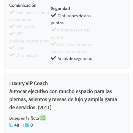
Comunicación
Seguridad
Sistema de sonido
Cinturones de dos
y micrófono
puntos
WiFi gratis
Cinturones de tres
WIFI
puntos
opcional/costes extra
DEA - Desfibrilador
HDMI
externo automático
Chromecast
Arcos de seguridad
Luxury VIP Coach
Autocar ejecutivo con mucho espacio para las
piernas, asientos y mesas de lujo y amplia gama
de servicios. (2011)
X2
Buses en la flota
48
0