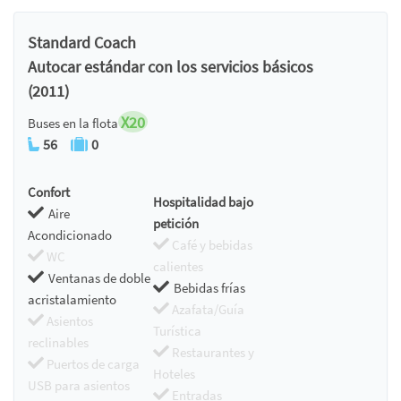
Standard Coach
Autocar estándar con los servicios básicos
(2011)
X20
Buses en la flota
56
0
Confort
Hospitalidad bajo
Aire
petición
Acondicionado
Café y bebidas
WC
calientes
Ventanas de doble
Bebidas frías
acristalamiento
Azafata/Guía
Asientos
Turística
reclinables
Restaurantes y
Puertos de carga
Hoteles
USB para asientos
Entradas