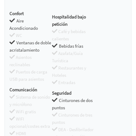
Confort
Hospitalidad bajo
Aire
petición
Acondicionado
Café y bebidas
WC
calientes
Ventanas de doble
Bebidas frías
acristalamiento
Azafata/Guía
Asientos
Turística
reclinables
Restaurantes y
Puertos de carga
Hoteles
USB para asientos
Entradas
Comunicación
Seguridad
Sistema de sonido
Cinturones de dos
y micrófono
puntos
WiFi gratis
Cinturones de tres
WIFI
puntos
opcional/costes extra
DEA - Desfibrilador
HDMI