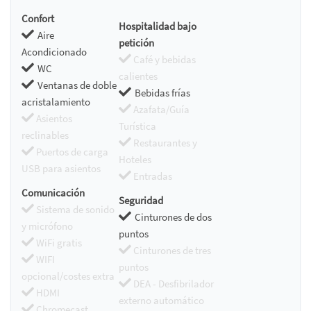
Confort
Hospitalidad bajo
Aire
petición
Acondicionado
Café y bebidas
WC
calientes
Ventanas de doble
Bebidas frías
acristalamiento
Azafata/Guía
Asientos
Turística
reclinables
Restaurantes y
Puertos de carga
Hoteles
USB para asientos
Entradas
Comunicación
Seguridad
Sistema de sonido
Cinturones de dos
y micrófono
puntos
WiFi gratis
Cinturones de tres
WIFI
puntos
opcional/costes extra
DEA - Desfibrilador
HDMI
externo automático
Chromecast