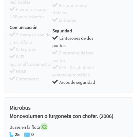
reclinables
Restaurantes y
Puertos de carga
Hoteles
USB para asientos
Entradas
Comunicación
Seguridad
Sistema de sonido
Cinturones de dos
y micrófono
puntos
WiFi gratis
Cinturones de tres
WIFI
puntos
opcional/costes extra
DEA - Desfibrilador
HDMI
externo automático
Chromecast
Arcos de seguridad
Microbus
Monovolumen o furgoneta con chofer. (2006)
X2
Buses en la flota
25
0