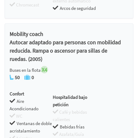
externo automático
Chromecast
Arcos de seguridad
Mobility coach
Autocar adaptado para personas con mobilidad
reducida. Rampa o ascensor para sillas de
ruedas. (2005)
X4
Buses en la flota
50
0
Confort
Hospitalidad bajo
Aire
petición
Acondicionado
Café y bebidas
WC
calientes
Ventanas de doble
Bebidas frías
acristalamiento
Azafata/Guía