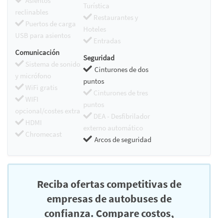
Asientos
Turística
reclinables
Restaurantes y
Puertos de carga
Hoteles
USB para asientos
Entradas
Comunicación
Seguridad
Sistema de sonido
Cinturones de dos
y micrófono
puntos
WiFi gratis
Cinturones de tres
WIFI
puntos
opcional/costes extra
DEA - Desfibrilador
HDMI
externo automático
Chromecast
Arcos de seguridad
Reciba ofertas competitivas de
empresas de autobuses de
confianza. Compare costos,