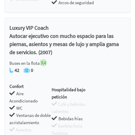
Arcos de seguridad
Luxury VIP Coach
Autocar ejecutivo con mucho espacio para las
piernas, asientos y mesas de lujo y amplia gama
de servicios. (2007)
X4
Buses en la flota
42
0
Confort
Hospitalidad bajo
Aire
petición
Acondicionado
Café y bebidas
WC
calientes
Ventanas de doble
Bebidas frías
acristalamiento
Azafata/Guía
Asientos
Turística