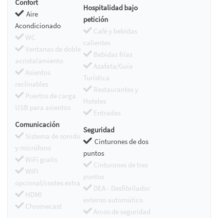
Confort
Hospitalidad bajo
Aire
petición
Acondicionado
Café y bebidas
WC
calientes
Ventanas de doble
Bebidas frías
acristalamiento
Azafata/Guía
Asientos
Turística
reclinables
Restaurantes y
Puertos de carga
Hoteles
USB para asientos
Entradas
Comunicación
Seguridad
Sistema de sonido
Cinturones de dos
y micrófono
puntos
WiFi gratis
Cinturones de tres
WIFI
puntos
opcional/costes extra
DEA - Desfibrilador
HDMI
externo automático
Chromecast
Arcos de seguridad