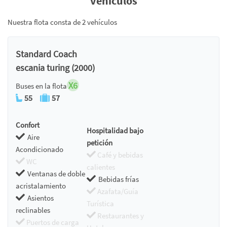
vehículos
Nuestra flota consta de 2 vehículos
Standard Coach
escania turing (2000)
X6
Buses en la flota
55
57
Confort
Hospitalidad bajo
Aire
petición
Acondicionado
Café y bebidas
WC
calientes
Ventanas de doble
Bebidas frías
acristalamiento
Azafata/Guía
Asientos
Turística
reclinables
Restaurantes y
Puertos de carga