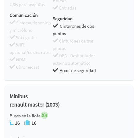
Hoteles
USB para asientos
Entradas
Comunicación
Seguridad
Sistema de sonido
Cinturones de dos
y micrófono
puntos
WiFi gratis
Cinturones de tres
WIFI
puntos
opcional/costes extra
DEA - Desfibrilador
HDMI
externo automático
Chromecast
Arcos de seguridad
Minibus
renault master (2003)
X4
Buses en la flota
16
16