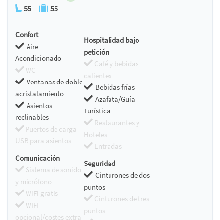
55
55
Confort
Hospitalidad bajo
Aire
petición
Acondicionado
Café y bebidas
WC
calientes
Ventanas de doble
Bebidas frías
acristalamiento
Azafata/Guía
Asientos
Turística
reclinables
Restaurantes y
Puertos de carga
Hoteles
USB para asientos
Entradas
Comunicación
Seguridad
Sistema de sonido
Cinturones de dos
y micrófono
puntos
WiFi gratis
Cinturones de tres
WIFI
puntos
opcional/costes extra