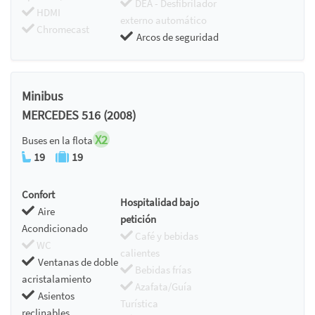
DEA - Desfibrilador
HDMI
externo automático
Chromecast
Arcos de seguridad
Minibus
MERCEDES 516 (2008)
X2
Buses en la flota
19
19
Confort
Hospitalidad bajo
Aire
petición
Acondicionado
Café y bebidas
WC
calientes
Ventanas de doble
Bebidas frías
acristalamiento
Azafata/Guía
Asientos
Turística
reclinables