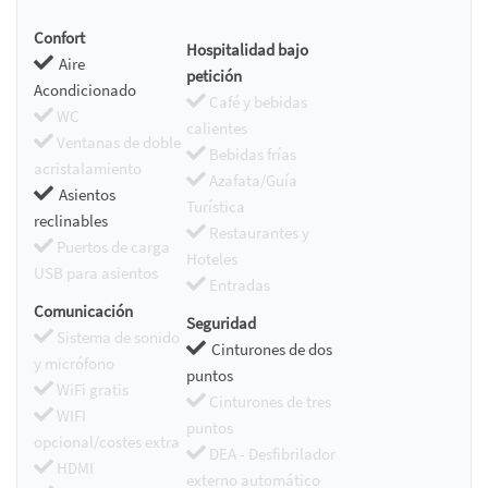
Confort
Hospitalidad bajo
Aire
petición
Acondicionado
Café y bebidas
WC
calientes
Ventanas de doble
Bebidas frías
acristalamiento
Azafata/Guía
Asientos
Turística
reclinables
Restaurantes y
Puertos de carga
Hoteles
USB para asientos
Entradas
Comunicación
Seguridad
Sistema de sonido
Cinturones de dos
y micrófono
puntos
WiFi gratis
Cinturones de tres
WIFI
puntos
opcional/costes extra
DEA - Desfibrilador
HDMI
externo automático