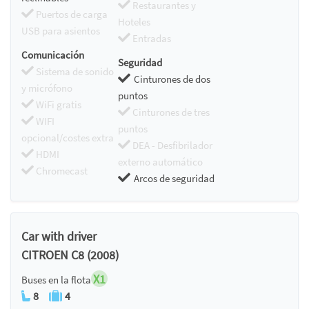
Restaurantes y
Puertos de carga
Hoteles
USB para asientos
Entradas
Comunicación
Seguridad
Sistema de sonido
Cinturones de dos
y micrófono
puntos
WiFi gratis
Cinturones de tres
WIFI
puntos
opcional/costes extra
DEA - Desfibrilador
HDMI
externo automático
Chromecast
Arcos de seguridad
Car with driver
CITROEN C8 (2008)
X1
Buses en la flota
8
4