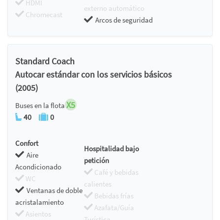
HDMI
externo automático
Chromecast
Arcos de seguridad
Standard Coach
Autocar estándar con los servicios básicos
(2005)
X5
Buses en la flota
40
0
Confort
Hospitalidad bajo
Aire
petición
Acondicionado
Café y bebidas
WC
calientes
Ventanas de doble
Bebidas frías
acristalamiento
Azafata/Guía
Asientos
Turística