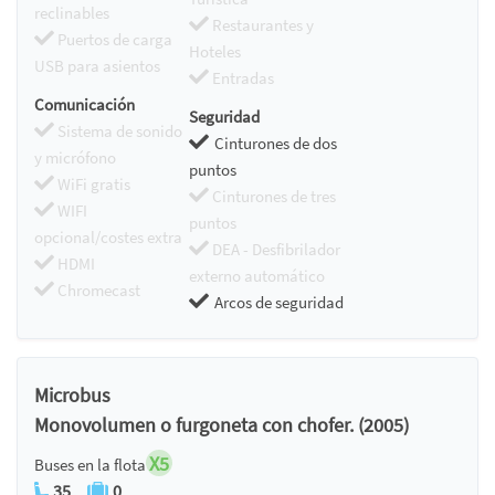
reclinables
Restaurantes y
Puertos de carga
Hoteles
USB para asientos
Entradas
Comunicación
Seguridad
Sistema de sonido
Cinturones de dos
y micrófono
puntos
WiFi gratis
Cinturones de tres
WIFI
puntos
opcional/costes extra
DEA - Desfibrilador
HDMI
externo automático
Chromecast
Arcos de seguridad
Microbus
Monovolumen o furgoneta con chofer. (2005)
X5
Buses en la flota
35
0