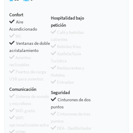
Confort
Hospitalidad bajo
Aire
petición
Acondicionado
Café y bebidas
WC
calientes
Ventanas de doble
Bebidas frías
acristalamiento
Azafata/Guía
Asientos
Turística
reclinables
Restaurantes y
Puertos de carga
Hoteles
USB para asientos
Entradas
Comunicación
Seguridad
Sistema de sonido
Cinturones de dos
y micrófono
puntos
WiFi gratis
Cinturones de tres
WIFI
puntos
opcional/costes extra
DEA - Desfibrilador
HDMI