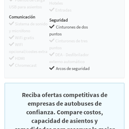
Hoteles
USB para asientos
Entradas
Comunicación
Seguridad
Sistema de sonido
Cinturones de dos
y micrófono
puntos
WiFi gratis
Cinturones de tres
WIFI
puntos
opcional/costes extra
DEA - Desfibrilador
HDMI
externo automático
Chromecast
Arcos de seguridad
Reciba ofertas competitivas de
empresas de autobuses de
confianza. Compare costos,
capacidad de asientos y