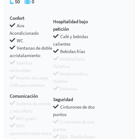
50
0
Confort
Hospitalidad bajo
Aire
petición
Acondicionado
Café y bebidas
WC
calientes
Ventanas de doble
Bebidas frías
acristalamiento
Azafata/Guía
Asientos
Turística
reclinables
Restaurantes y
Puertos de carga
Hoteles
USB para asientos
Entradas
Comunicación
Seguridad
Sistema de sonido
Cinturones de dos
y micrófono
puntos
WiFi gratis
Cinturones de tres
WIFI
puntos
opcional/costes extra
DEA - Desfibrilador