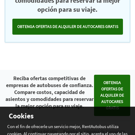
comodidades para reservar la mejor
opción para su viaje.
OBTENGA OFERTAS DE ALQUILER DE AUTOCARES GRATIS
Reciba ofertas competitivas de
OBTENGA
empresas de autobuses de confianza.
OFERTAS DE
Compare costos, capacidad de
ALQUILER DE
asientos y comodidades para reservar
AUTOCARES
la mejor opción para su viaje.
GRATIS
Cookies
Con el fin de ofrecerle un servicio mejor, RentAutobus utiliza
Contacto
Mapa del sitio
Registre su empresa de transporte
cookies. Al continuar navegando por el sitio, acepta el uso de las