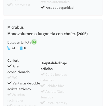
externo automático
Chromecast
Arcos de seguridad
Microbus
Monovolumen o furgoneta con chofer. (2005)
X4
Buses en la flota
24
0
Confort
Hospitalidad bajo
Aire
petición
Acondicionado
Café y bebidas
WC
calientes
Ventanas de doble
Bebidas frías
acristalamiento
Azafata/Guía
Asientos
Turística
reclinables
Restaurantes y
Puertos de carga