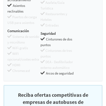
Azafata/Guía
Asientos
Turística
reclinables
Restaurantes y
Puertos de carga
Hoteles
USB para asientos
Entradas
Comunicación
Seguridad
Sistema de sonido
Cinturones de dos
y micrófono
puntos
WiFi gratis
Cinturones de tres
WIFI
puntos
opcional/costes extra
DEA - Desfibrilador
HDMI
externo automático
Chromecast
Arcos de seguridad
Reciba ofertas competitivas de
empresas de autobuses de