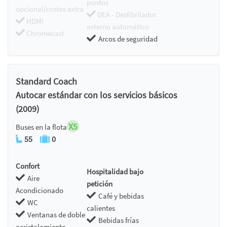
puntos
opcional/costes extra
DEA - Desfibrilador
HDMI
externo automático
Chromecast
Arcos de seguridad
Standard Coach
Autocar estándar con los servicios básicos
(2009)
X5
Buses en la flota
55
0
Confort
Hospitalidad bajo
Aire
petición
Acondicionado
Café y bebidas
WC
calientes
Ventanas de doble
Bebidas frías
acristalamiento