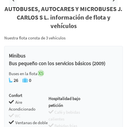
Anterior
Siguie
AUTOBUSES, AUTOCARES Y MICROBUSES J.
CARLOS S L. información de flota y
vehículos
Nuestra flota consta de 3 vehículos
Minibus
Bus pequeño con los servicios básicos (2009)
X5
Buses en la flota
26
0
Confort
Hospitalidad bajo
Aire
petición
Acondicionado
Café y bebidas
WC
calientes
Ventanas de doble
Bebidas frías