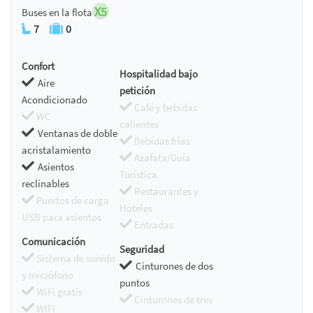
X5
Buses en la flota
7
0
Confort
Hospitalidad bajo
Aire
petición
Acondicionado
Café y bebidas
WC
calientes
Ventanas de doble
Bebidas frías
acristalamiento
Azafata/Guía
Asientos
Turística
reclinables
Restaurantes y
Puertos de carga
Hoteles
USB para asientos
Entradas
Comunicación
Seguridad
Sistema de sonido
Cinturones de dos
y micrófono
puntos
WiFi gratis
Cinturones de tres
WIFI