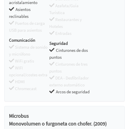
acristalamiento
Azafata/Guía
Asientos
Turística
reclinables
Restaurantes y
Puertos de carga
Hoteles
USB para asientos
Entradas
Comunicación
Seguridad
Sistema de sonido
Cinturones de dos
y micrófono
puntos
WiFi gratis
Cinturones de tres
WIFI
puntos
opcional/costes extra
DEA - Desfibrilador
HDMI
externo automático
Chromecast
Arcos de seguridad
Microbus
Monovolumen o furgoneta con chofer. (2009)