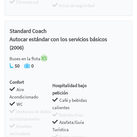
Chromecast
Arcos de seguridad
Standard Coach
Autocar estándar con los servicios básicos
(2006)
X5
Buses en la flota
50
0
Confort
Hospitalidad bajo
Aire
petición
Acondicionado
Café y bebidas
WC
calientes
Ventanas de doble
Bebidas frías
acristalamiento
Azafata/Guía
Asientos
Turística
reclinables
Restaurantes y