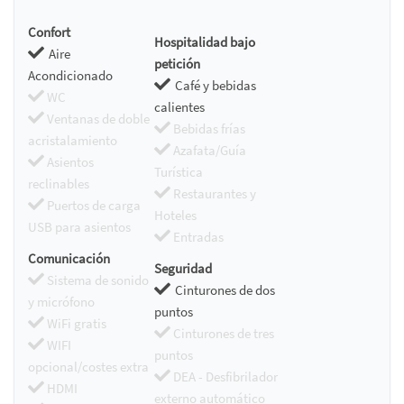
Confort
Hospitalidad bajo
Aire
petición
Acondicionado
Café y bebidas
WC
calientes
Ventanas de doble
Bebidas frías
acristalamiento
Azafata/Guía
Asientos
Turística
reclinables
Restaurantes y
Puertos de carga
Hoteles
USB para asientos
Entradas
Comunicación
Seguridad
Sistema de sonido
Cinturones de dos
y micrófono
puntos
WiFi gratis
Cinturones de tres
WIFI
puntos
opcional/costes extra
DEA - Desfibrilador
HDMI
externo automático