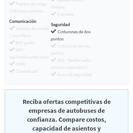
Puertos de carga
Hoteles
USB para asientos
Entradas
Comunicación
Seguridad
Sistema de sonido
Cinturones de dos
y micrófono
puntos
WiFi gratis
Cinturones de tres
WIFI
puntos
opcional/costes extra
DEA - Desfibrilador
HDMI
externo automático
Chromecast
Arcos de seguridad
Reciba ofertas competitivas de
empresas de autobuses de
confianza. Compare costos,
capacidad de asientos y