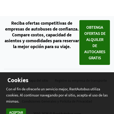
Reciba ofertas competitivas de
OBTENGA
empresas de autobuses de confianza.
OFERTAS DE
Compare costos, capacidad de
ALQUILER
asientos y comodidades para reservar
DE
la mejor opción para su viaje.
AUTOCARES
GRATIS
Cookies
Contacto
Mapa del sitio
Registre su empresa de transporte
Con el fin de ofrecerle un servicio mejor, RentAutobus utiliza
Países
Blog
Sobre Nosotros
cookies. Al continuar navegando por el sitio, acepta el uso de las
mismas.
Condiciones Generales y Polícita de Privacidad
ACEPTAR
2010-2026 © RentAutobus.com