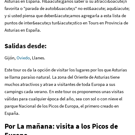
Asturias en España. H&aacute;ganos saber si su atracci&oacute;n
favorita o "parada de autob&uacute;s" no est&aacute; aqu&iacute;
y si usted piensa que deber&iacute;amos agregarla a esta lista de
puntos de inter&eacute;s tur&iacute;stico en Tours en Provincia de
Asturias en España.
Salidas desde:
Gijón,
Oviedo
, Llanes.
Este tour os da la opción de visitar los lugares por los que Asturias
se llama paraíso natural. La zona del Oriente de Asturias tiene
muchos atractivos y atrae a visitantes de toda Europa a sus
campings cada verano. En este tour os proponemos unas visitas
válidas para cualquier época del año, sea con sol o con nieve el
parque Nacional de los Picos de Europa, el primero creado en
España.
Por La mañana: visita a los Picos de