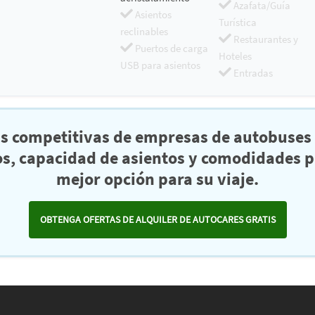
Azafata/Guía
Asientos
Turística
reclinables
Restaurantes y
Puertos de carga
Hoteles
USB para asientos
Entradas
as competitivas de empresas de autobuses 
s, capacidad de asientos y comodidades pa
mejor opción para su viaje.
OBTENGA OFERTAS DE ALQUILER DE AUTOCARES GRATIS