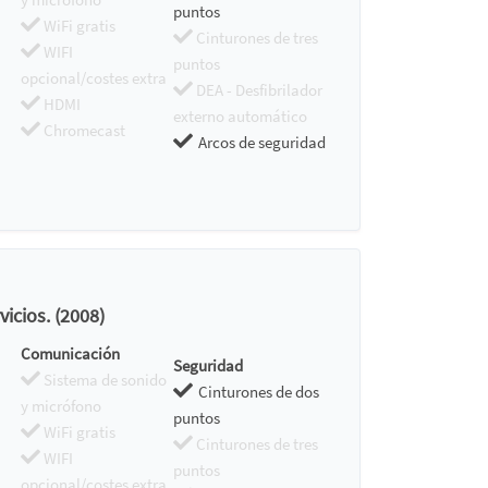
puntos
WiFi gratis
Cinturones de tres
WIFI
puntos
opcional/costes extra
DEA - Desfibrilador
HDMI
externo automático
Chromecast
Arcos de seguridad
icios. (2008)
Comunicación
Seguridad
Sistema de sonido
Cinturones de dos
y micrófono
puntos
WiFi gratis
Cinturones de tres
WIFI
puntos
opcional/costes extra