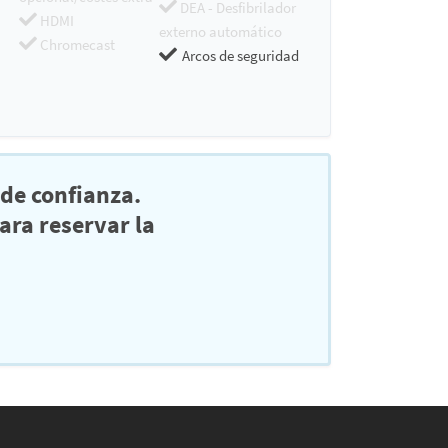
DEA - Desfibrilador
HDMI
externo automático
Chromecast
Arcos de seguridad
de confianza.
ra reservar la