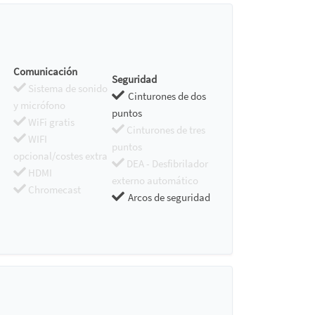
Comunicación
Seguridad
Sistema de sonido
Cinturones de dos
y micrófono
puntos
WiFi gratis
Cinturones de tres
WIFI
puntos
opcional/costes extra
DEA - Desfibrilador
HDMI
externo automático
Chromecast
Arcos de seguridad