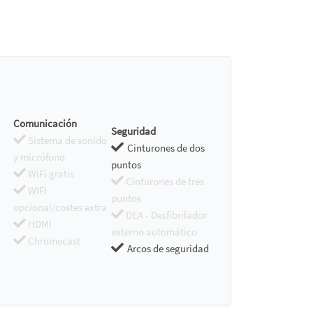
Comunicación
Seguridad
Sistema de sonido
Cinturones de dos
y micrófono
puntos
WiFi gratis
Cinturones de tres
WIFI
puntos
opcional/costes extra
DEA - Desfibrilador
HDMI
externo automático
Chromecast
Arcos de seguridad