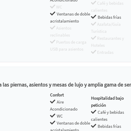
Café y bebidas
WC
calientes
Ventanas de doble
Bebidas frías
acristalamiento
Azafata/Guía
Asientos
Turística
reclinables
Restaurantes y
Puertos de carga
Hoteles
USB para asientos
Entradas
las piernas, asientos y mesas de lujo y amplia gama de serv
Confort
Hospitalidad bajo
Aire
petición
Acondicionado
Café y bebidas
WC
calientes
Ventanas de doble
Bebidas frías
acristalamiento