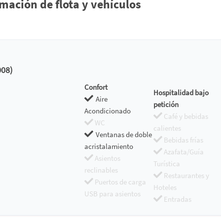
ación de flota y vehículos
008)
Confort
Hospitalidad bajo
Aire
petición
Acondicionado
Café y bebidas
WC
calientes
Ventanas de doble
Bebidas frías
acristalamiento
Azafata/Guía
Asientos
Turística
reclinables
Restaurantes y
Puertos de carga
Hoteles
USB para asientos
Entradas