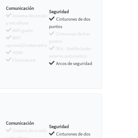
Comunicación
Seguridad
Sistema de sonido
Cinturones de dos
y micrófono
puntos
WiFi gratis
Cinturones de tres
WIFI
puntos
opcional/costes extra
DEA - Desfibrilador
HDMI
externo automático
Chromecast
Arcos de seguridad
Comunicación
Seguridad
Sistema de sonido
Cinturones de dos
y micrófono