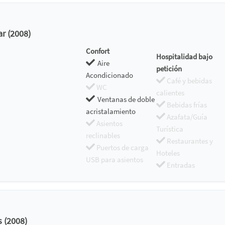
r (2008)
Confort
Hospitalidad bajo
Aire
petición
Acondicionado
Café y bebidas
WC
calientes
Ventanas de doble
Bebidas frías
acristalamiento
Azafata/Guía
Asientos
Turística
reclinables
Restaurantes y
Puertos de carga
Hoteles
USB para asientos
Entradas
s (2008)