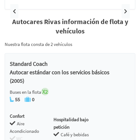
Anterior
Siguie
Autocares Rivas información de flota y
vehículos
Nuestra flota consta de 2 vehículos
Standard Coach
Autocar estándar con los servicios básicos
(2005)
X2
Buses en la flota
55
0
Confort
Hospitalidad bajo
Aire
petición
Acondicionado
Café y bebidas
WC