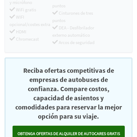
y micrófono
puntos
WiFi gratis
Cinturones de tres
WIFI
puntos
opcional/costes extra
DEA - Desfibrilador
HDMI
externo automático
Chromecast
Arcos de seguridad
Reciba ofertas competitivas de
empresas de autobuses de
confianza. Compare costos,
capacidad de asientos y
comodidades para reservar la mejor
opción para su viaje.
OBTENGA OFERTAS DE ALQUILER DE AUTOCARES GRATIS