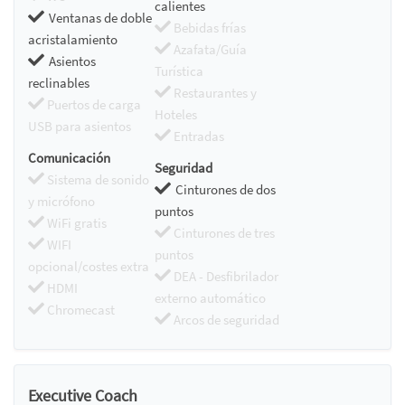
calientes
Ventanas de doble
Bebidas frías
acristalamiento
Azafata/Guía
Asientos
Turística
reclinables
Restaurantes y
Puertos de carga
Hoteles
USB para asientos
Entradas
Comunicación
Seguridad
Sistema de sonido
Cinturones de dos
y micrófono
puntos
WiFi gratis
Cinturones de tres
WIFI
puntos
opcional/costes extra
DEA - Desfibrilador
HDMI
externo automático
Chromecast
Arcos de seguridad
Executive Coach