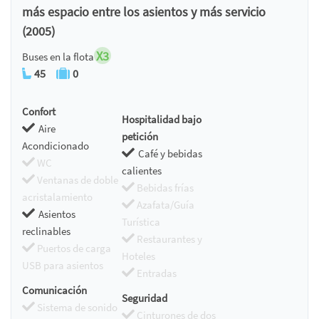
más espacio entre los asientos y más servicio
(2005)
X3
Buses en la flota
45
0
Confort
Hospitalidad bajo
Aire
petición
Acondicionado
Café y bebidas
WC
calientes
Ventanas de doble
Bebidas frías
acristalamiento
Azafata/Guía
Asientos
Turística
reclinables
Restaurantes y
Puertos de carga
Hoteles
USB para asientos
Entradas
Comunicación
Seguridad
Sistema de sonido
Cinturones de dos