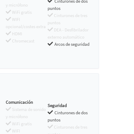
Cinturones de dos
y micrófono
puntos
WiFi gratis
Cinturones de tres
WIFI
puntos
opcional/costes extra
DEA - Desfibrilador
HDMI
externo automático
Chromecast
Arcos de seguridad
Comunicación
Seguridad
Sistema de sonido
Cinturones de dos
y micrófono
puntos
WiFi gratis
Cinturones de tres
WIFI