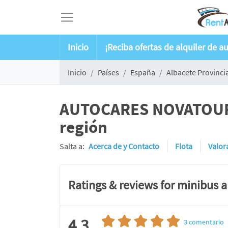
Inicio
¡Reciba ofertas de alquiler de a
Inicio
Países
España
Albacete Provinci
AUTOCARES NOVATOUR —
región
Salta a:
Acerca de y Contacto
Flota
Valor
Ratings & reviews for minibus 
4,3
3
comentario