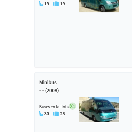
19
19
Minibus
- - (2008)
X1
Buses en la flota
30
25