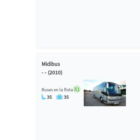
Midibus
- - (2010)
X1
Buses en la flota
35
35