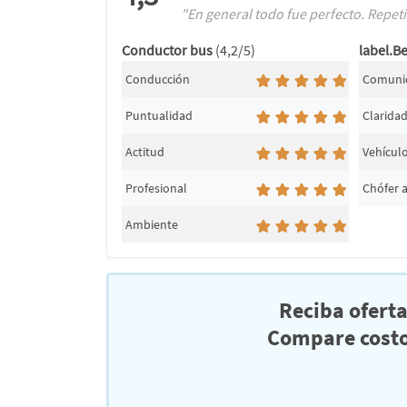
"En general todo fue perfecto. Repet
Conductor bus
(4,2/5)
label.Be
Conducción
Comuni
Puntualidad
Clarida
Actitud
Vehícul
Profesional
Chófer 
Ambiente
Reciba ofert
Compare costo