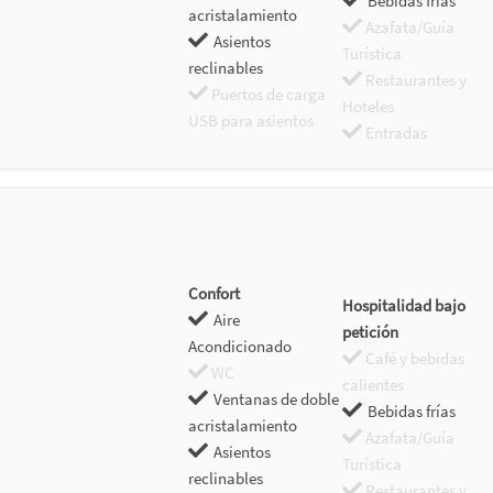
Bebidas frías
acristalamiento
Azafata/Guía
Asientos
Turística
reclinables
Restaurantes y
Puertos de carga
Hoteles
USB para asientos
Entradas
Confort
Hospitalidad bajo
Aire
petición
Acondicionado
Café y bebidas
WC
calientes
Ventanas de doble
Bebidas frías
acristalamiento
Azafata/Guía
Asientos
Turística
reclinables
Restaurantes y