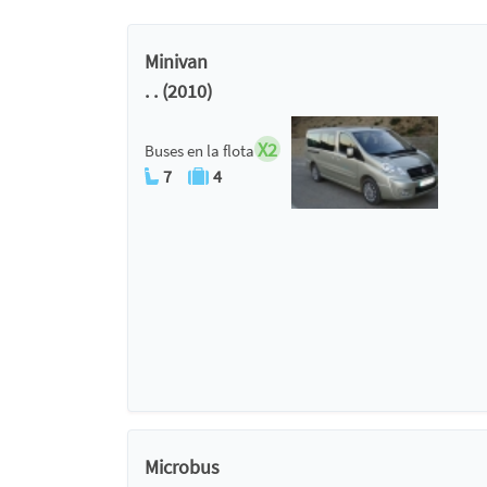
Minivan
. . (2010)
X2
Buses en la flota
7
4
Microbus