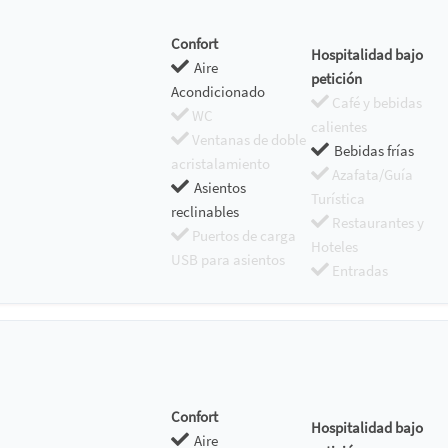
Confort
Hospitalidad bajo
Aire
petición
Acondicionado
Café y bebidas
WC
calientes
Ventanas de doble
Bebidas frías
acristalamiento
Azafata/Guía
Asientos
Turística
reclinables
Restaurantes y
Puertos de carga
Hoteles
USB para asientos
Entradas
Confort
Hospitalidad bajo
Aire