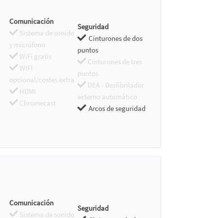
Comunicación
Seguridad
Sistema de sonido
Cinturones de dos
y micrófono
puntos
WiFi gratis
Cinturones de tres
WIFI
puntos
opcional/costes extra
DEA - Desfibrilador
HDMI
externo automático
Chromecast
Arcos de seguridad
Comunicación
Seguridad
Sistema de sonido