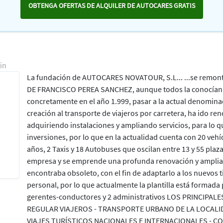
OBTENGA OFERTAS DE ALQUILER DE AUTOCARES GRATIS
in
La fundación de AUTOCARES NOVATOUR, S.L... ...se remont
DE FRANCISCO PEREA SANCHEZ, aunque todos la conocían 
concretamente en el año 1.999, pasar a la actual denomin
creación al transporte de viajeros por carretera, ha ido r
adquiriendo instalaciones y ampliando servicios, para lo 
inversiones, por lo que en la actualidad cuenta con 20 veh
años, 2 Taxis y 18 Autobuses que oscilan entre 13 y 55 plaza
empresa y se emprende una profunda renovación y ampliaci
encontraba obsoleto, con el fin de adaptarlo a los nuevos 
personal, por lo que actualmente la plantilla está formada
gerentes-conductores y 2 administrativos LOS PRINCIPAL
REGULAR VIAJEROS - TRANSPORTE URBANO DE LA LOCALID
VIAJES TURÍSTICOS NACIONALES E INTERNACIONALES - C