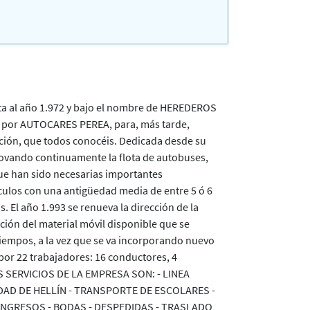
a al año 1.972 y bajo el nombre de HEREDEROS
por AUTOCARES PEREA, para, más tarde,
ación, que todos conocéis. Dedicada desde su
enovando continuamente la flota de autobuses,
que han sido necesarias importantes
ículos con una antigüedad media de entre 5 ó 6
s. El año 1.993 se renueva la dirección de la
ón del material móvil disponible que se
tiempos, a la vez que se va incorporando nuevo
 por 22 trabajadores: 16 conductores, 4
ES SERVICIOS DE LA EMPRESA SON: - LINEA
AD DE HELLÍN - TRANSPORTE DE ESCOLARES -
ONGRESOS - BODAS - DESPEDIDAS - TRASLADO