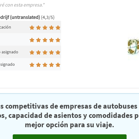
iré con esta empresa."
drijf (untranslated)
(4,3/5)
cación
d
o asignado
asignado
as competitivas de empresas de autobuses 
s, capacidad de asientos y comodidades pa
mejor opción para su viaje.