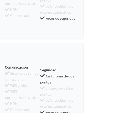
puntos
opcional/costes extra
DEA - Desfibrilador
HDMI
externo automático
Chromecast
Arcos de seguridad
Comunicación
Seguridad
Sistema de sonido
Cinturones de dos
y micrófono
puntos
WiFi gratis
Cinturones de tres
WIFI
puntos
opcional/costes extra
DEA - Desfibrilador
HDMI
externo automático
Chromecast
Arcos de seguridad