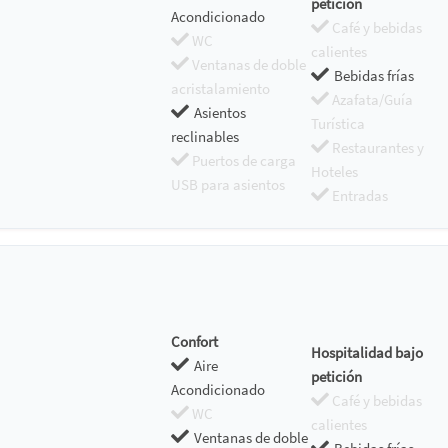
petición
Acondicionado
Café y bebidas
WC
calientes
Ventanas de doble
Bebidas frías
acristalamiento
Azafata/Guía
Asientos
Turística
reclinables
Restaurantes y
Puertos de carga
Hoteles
USB para asientos
Entradas
Confort
Hospitalidad bajo
Aire
petición
Acondicionado
Café y bebidas
WC
calientes
Ventanas de doble