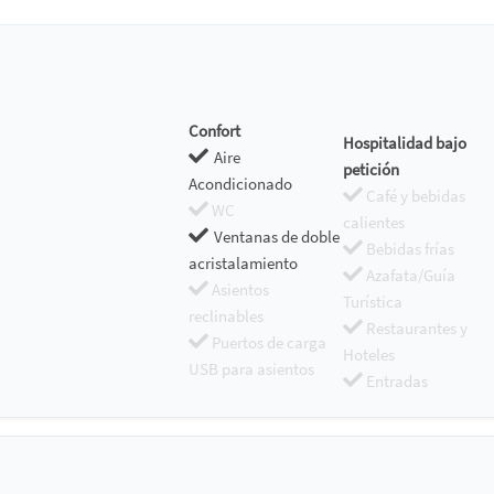
Confort
Hospitalidad bajo
Aire
petición
Acondicionado
Café y bebidas
WC
calientes
Ventanas de doble
Bebidas frías
acristalamiento
Azafata/Guía
Asientos
Turística
reclinables
Restaurantes y
Puertos de carga
Hoteles
USB para asientos
Entradas