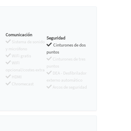
Comunicación
Seguridad
Sistema de sonido
Cinturones de dos
y micrófono
puntos
WiFi gratis
Cinturones de tres
WIFI
puntos
opcional/costes extra
DEA - Desfibrilador
HDMI
externo automático
Chromecast
Arcos de seguridad