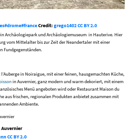
es
#drome
#france
Credit:
grego1402
CC BY 2.0
 ein Archäologiepark und Archäologiemuseum in Hauterive. Hier
g vom Mittelalter bis zur Zeit der Neandertaler mit einer
en Fundgegenständen.
 l’Auberge in Noiraigue, mit einer feinen, hausgemachten Küche,
oisson
in Auvernier, ganz modern und warm dekoriert, mit einem
anzösisches Menü angeboten wird oder Restaurant Maison du
che aus frischen, regionalen Produkten anbietet zusammen mit
pannenden Ambiente.
 Auvernier
unn
CC BY 2.0