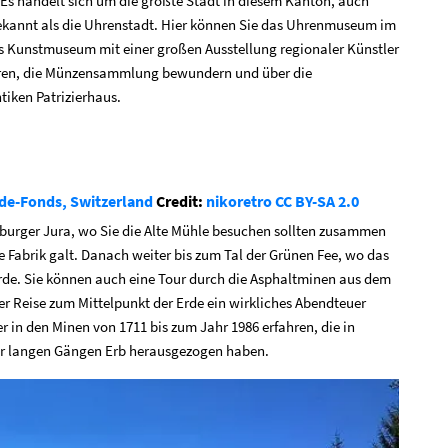
Es handelt sich um die größte Stadt in diesem Kanton, auch
 bekannt als die Uhrenstadt. Hier können Sie das Uhrenmuseum im
 Kunstmuseum mit einer großen Ausstellung regionaler Künstler
ahren, die Münzensammlung bewundern und über die
tiken Patrizierhaus.
de-Fonds, Switzerland
Credit:
nikoretro
CC BY-SA 2.0
nburger Jura, wo Sie die Alte Mühle besuchen sollten zusammen
e Fabrik galt. Danach weiter bis zum Tal der Grünen Fee, wo das
de. Sie können auch eine Tour durch die Asphaltminen aus dem
r Reise zum Mittelpunkt der Erde ein wirkliches Abendteuer
 in den Minen von 1711 bis zum Jahr 1986 erfahren, die in
ter langen Gängen Erb herausgezogen haben.