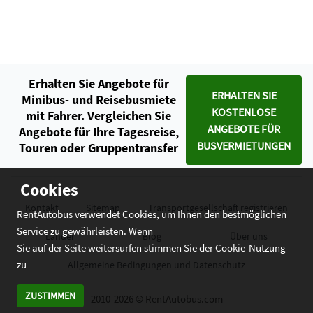
Erhalten Sie Angebote für
ERHALTEN SIE
Minibus- und Reisebusmiete
KOSTENLOSE
mit Fahrer. Vergleichen Sie
ANGEBOTE FÜR
Angebote für Ihre Tagesreise,
BUSVERMIETUNGEN
Touren oder Gruppentransfer
Cookies
Kontakt
Sitemap
Transportgesellschaft registrieren
RentAutobus verwendet Cookies, um Ihnen den bestmöglichen
Service zu gewährleisten. Wenn
Länder
Blog
Über uns
Sie auf der Seite weitersurfen stimmen Sie der Cookie-Nutzung
zu
Allgemeine Bedingungen und Datenschutz
ZUSTIMMEN
2010-2026 © RentAutobus.com