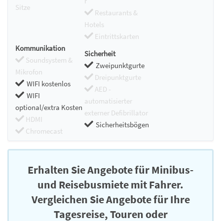
r
Sitze
Restaurants &
Hotels
Eintrittskarten
Kommunikation
Sicherheit
Soundsystem &
Zweipunktgurte
Mikrofon
Dreipunktgurte
WIFI kostenlos
AED -
WIFI
automatisierter
optional/extra Kosten
externer Defibrillator
HDMI
Sicherheitsbögen
Chromecast
Erhalten Sie Angebote für Minibus-
und Reisebusmiete mit Fahrer.
Vergleichen Sie Angebote für Ihre
Tagesreise, Touren oder