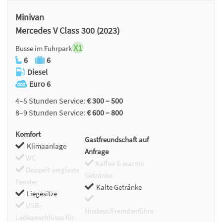
Minivan
Mercedes V Class 300 (2023)
X1
Busse im Fuhrpark
6
6
Diesel
Euro 6
4–5 Stunden Service:
€ 300 – 500
8–9 Stunden Service:
€ 600 – 800
Komfort
Gastfreundschaft auf
Klimaanlage
Anfrage
WC
Kaffee & warme
Doppelt verglaste
Getränke
Fenster
Kalte Getränke
Liegesitze
USB-
Hostess/Fremdenführe
Ladeanschlüsse für