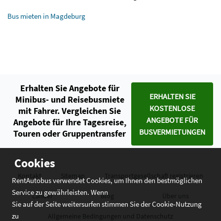
Bus mieten in Magdeburg
Erhalten Sie Angebote für
ERHALTEN SIE
Minibus- und Reisebusmiete
KOSTENLOSE
mit Fahrer. Vergleichen Sie
ANGEBOTE FÜR
Angebote für Ihre Tagesreise,
BUSVERMIETUNGEN
Touren oder Gruppentransfer
Cookies
Kontakt
Sitemap
Transportgesellschaft registrieren
RentAutobus verwendet Cookies, um Ihnen den bestmöglichen
Service zu gewährleisten. Wenn
Länder
Blog
Über uns
Sie auf der Seite weitersurfen stimmen Sie der Cookie-Nutzung
zu
Allgemeine Bedingungen und Datenschutz