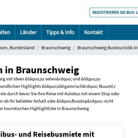
REGISTRIEREN SIE BUS-
alten
Länder
Tipps & Info
Kontakt
sen, Bundesland
Braunschweig
Braunschweig Bustouristik i
n in Braunschweig
ig mit Ideen &ldquo;zu sehen&rdquo; und &ldquo;zu
undlichen Highlights &ldquo;obligatorisch&rdquo; f&uuml;r
iste durch bevor Sie Ihre Reise mit Autobus mit einem Stop oder
n ob Ihr beliebter Anhalt oder &ldquo;Busstop&rdquo; nicht
ser touristischen Highlightliste in Braunschweig
nibus- und Reisebusmiete mit