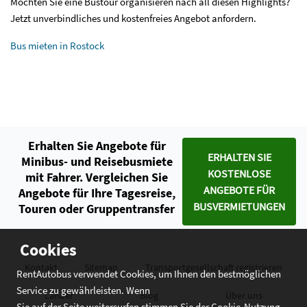
Möchten Sie eine Bustour organisieren nach all diesen Highlights?
Jetzt unverbindliches und kostenfreies Angebot anfordern.
Bus mieten in Rostock
Erhalten Sie Angebote für
ERHALTEN SIE
Minibus- und Reisebusmiete
KOSTENLOSE
mit Fahrer. Vergleichen Sie
ANGEBOTE FÜR
Angebote für Ihre Tagesreise,
BUSVERMIETUNGEN
Touren oder Gruppentransfer
Cookies
Kontakt
Sitemap
Transportgesellschaft registrieren
RentAutobus verwendet Cookies, um Ihnen den bestmöglichen
Service zu gewährleisten. Wenn
Länder
Blog
Über uns
Sie auf der Seite weitersurfen stimmen Sie der Cookie-Nutzung