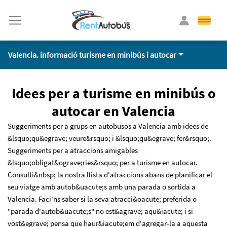
Valencia. informació turisme en minibús i autocar
Idees per a turisme en minibús o
autocar en Valencia
Suggeriments per a grups en autobusos a Valencia amb idees de
&lsquo;qu&egrave; veure&rsquo; i &lsquo;qu&egrave; fer&rsquo;.
Suggeriments per a atraccions amigables
&lsquo;obligat&ograve;ries&rsquo; per a turisme en autocar.
Consulti&nbsp; la nostra llista d'atraccions abans de planificar el
seu viatge amb autob&uacute;s amb una parada o sortida a
Valencia. Faci'ns saber si la seva atracci&oacute; preferida o
"parada d'autob&uacute;s" no est&agrave; aqu&iacute; i si
vost&egrave; pensa que haur&iacute;em d'agregar-la a aquesta