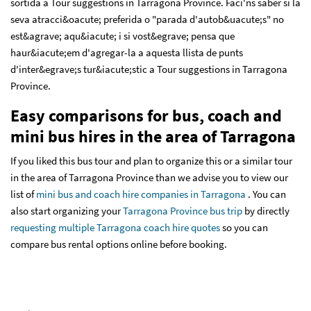
sortida a Tour suggestions in Tarragona Province. Faci'ns saber si la
seva atracci&oacute; preferida o "parada d'autob&uacute;s" no
est&agrave; aqu&iacute; i si vost&egrave; pensa que
haur&iacute;em d'agregar-la a aquesta llista de punts
d'inter&egrave;s tur&iacute;stic a Tour suggestions in Tarragona
Province.
Easy comparisons for bus, coach and
mini bus hires in the area of Tarragona
If you liked this bus tour and plan to organize this or a similar tour
in the area of Tarragona Province than we advise you to view our
list of
mini bus and coach hire companies in Tarragona
. You can
also start organizing your
Tarragona Province bus trip
by directly
requesting multiple Tarragona coach hire quotes
so you can
compare bus rental options online before booking.