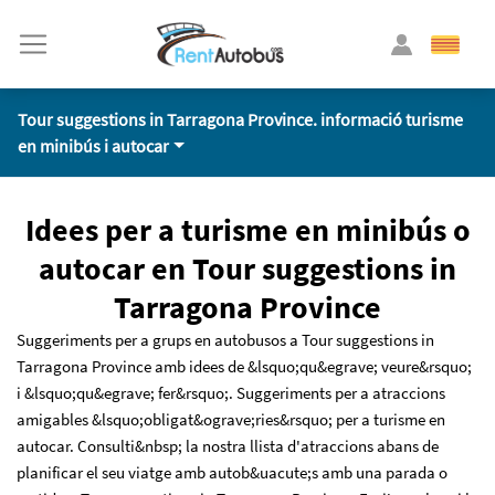
Tour suggestions in Tarragona Province. informació turisme
en minibús i autocar
Idees per a turisme en minibús o
autocar en Tour suggestions in
Tarragona Province
Suggeriments per a grups en autobusos a Tour suggestions in
Tarragona Province amb idees de &lsquo;qu&egrave; veure&rsquo;
i &lsquo;qu&egrave; fer&rsquo;. Suggeriments per a atraccions
amigables &lsquo;obligat&ograve;ries&rsquo; per a turisme en
autocar. Consulti&nbsp; la nostra llista d'atraccions abans de
planificar el seu viatge amb autob&uacute;s amb una parada o