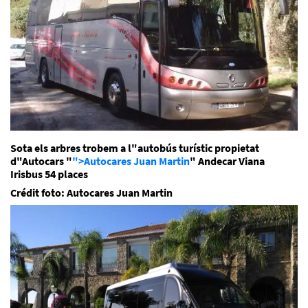
Sota els arbres trobem a l"autobús turístic propietat
d"Autocars "
">Autocares Juan Martin
" Andecar Viana
Irisbus 54 places
Crédit foto: Autocares Juan Martin