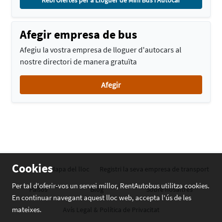
Rebi Ofertes per a Lloguer de Mini Bus i Autocar
Afegir empresa de bus
Afegiu la vostra empresa de lloguer d'autocars al
nostre directori de manera gratuïta
Afegir
Cookies
Contacte
Mapa del lloc
Registri la seva empresa de transport
Per tal d'oferir-vos un servei millor, RentAutobus utilitza cookies.
Països
Blog
Sobre nosaltres
En continuar navegant aquest lloc web, accepta l'ús de les
mateixes.
Avís Legal & Política de Privacitat