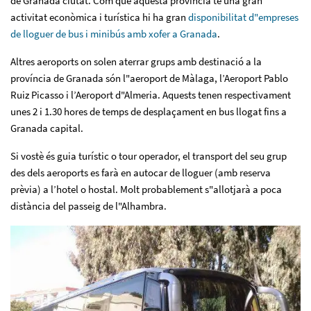
de Granada ciutat. Com que aquesta província té una gran
activitat econòmica i turística hi ha gran
disponibilitat d"empreses
de lloguer de bus i minibús amb xofer a Granada
.
Altres aeroports on solen aterrar grups amb destinació a la
província de Granada són l"aeroport de Màlaga, l’Aeroport Pablo
Ruiz Picasso i l’Aeroport d"Almeria. Aquests tenen respectivament
unes 2 i 1.30 hores de temps de desplaçament en bus llogat fins a
Granada capital.
Si vostè és guia turístic o tour operador, el transport del seu grup
des dels aeroports es farà en autocar de lloguer (amb reserva
prèvia) a l’hotel o hostal. Molt probablement s"allotjarà a poca
distància del passeig de l"Alhambra.